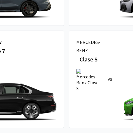
W
MERCEDES-
e 7
BENZ
Clase S
VS