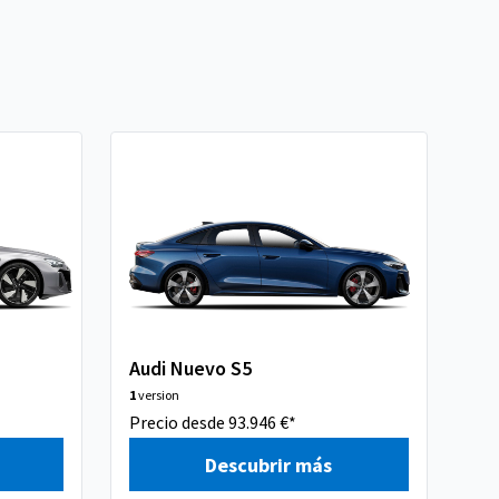
Audi Nuevo S5
Au
1
version
1
ve
Precio desde 93.946 €*
Pre
Descubrir más