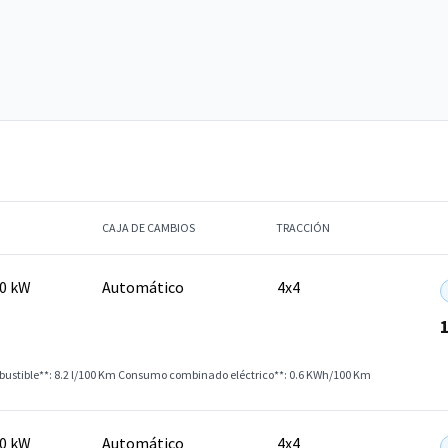
CAJA DE CAMBIOS
TRACCIÓN
70 kW
Automático
4x4
stible**: 8.2 l/100 Km
Consumo combinado eléctrico**: 0.6 KWh/100 Km
70 kW
Automático
4x4