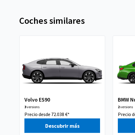
Coches similares
Volvo ES90
BMW Nu
3
versions
2
versions
Precio desde 72.038 €*
Precio d
Descubrir más