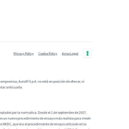
Privacy Policy
Cookie Policy
Aviso Legal
ompromiso, AutoXY S.p.A. no está en posición de ofrecer, ni
uedar anticuada.
plados por la normativa. Desde el 1 de septiembre de 2017,
 es un nuevo procedimiento de ensayo más realista para medir
eo NEDC, que era el procedimiento de ensayo utilizado en la