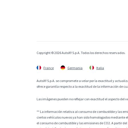
Copyright © 2026 AutoXY S.p.A. Todos los derechos reservados.
France
Germania
Italia
AutoXY S.p.A. se compromete a velar por la exactitud y actualiza
ofrece garantía respecto a la exactitud de la información de cu
Las imágenes pueden no reflejar con exactitud el aspecto del v
** La información relativa al consumo de combustible y las e
ciertos vehículos nuevos ya han sido homologados mediante el
el consumo de combustible y las emisiones de CO2. A partir del