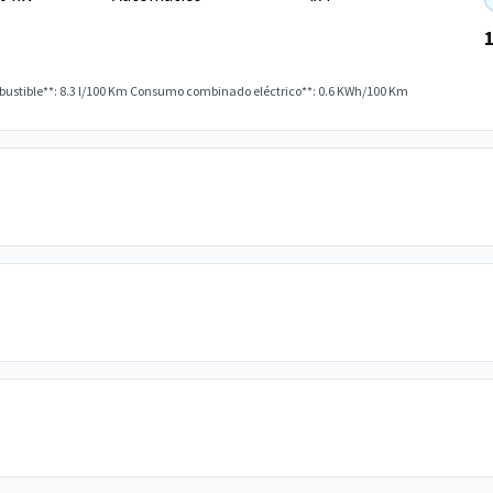
stible**: 8.3 l/100 Km
Consumo combinado eléctrico**: 0.6 KWh/100 Km