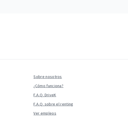
Sobre nosotros
¿Cómo funciona?
F.A.Q. DriveK
F.A.Q. sobre el renting
Ver empleos