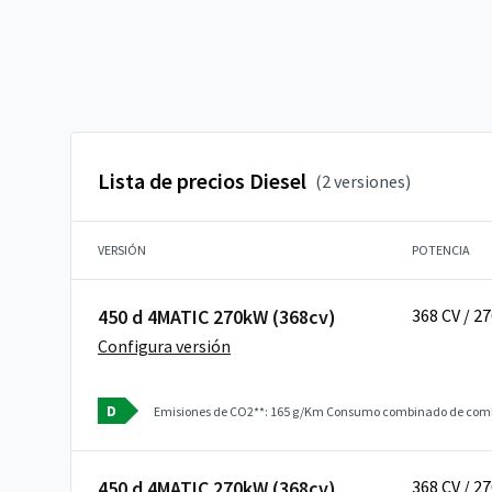
Lista de precios Diesel
(2 versiones)
VERSIÓN
POTENCIA
450 d 4MATIC 270kW (368cv)
368 CV / 2
Configura versión
D
Emisiones de CO2**: 165 g/Km
Consumo combinado de combu
450 d 4MATIC 270kW (368cv)
368 CV / 2