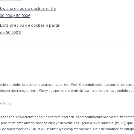
Lista precios de coches entre
30.000 y 50.000€
Lista precios de coches a partir
de 50.000 €
ción de todos los contenidos presentes en esta Web. Sin perjuicio de la asunción de este c
alquier tipo recogida en la Web y que por error u omisión sea incorrecta o haya podido q
ehículo.
misiones ha sido determinada de conformidad con los procedimientos de medición contem
 procedimiento armonizado de ensayo de vehículos ligeros a nivel mundial (WLTP), que
 1 de septiembre de 2018, el WLTP sustituyó completamente al ciclo de conducción europ