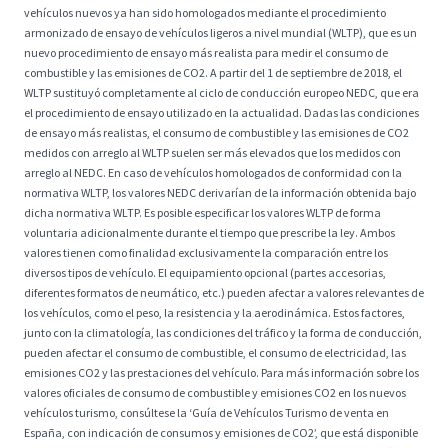
vehículos nuevos ya han sido homologados mediante el procedimiento
armonizado de ensayo de vehículos ligeros a nivel mundial (WLTP), que es un
nuevo procedimiento de ensayo más realista para medir el consumo de
combustible y las emisiones de CO2. A partir del 1 de septiembre de 2018, el
WLTP sustituyó completamente al ciclo de conducción europeo NEDC, que era
el procedimiento de ensayo utilizado en la actualidad. Dadas las condiciones
de ensayo más realistas, el consumo de combustible y las emisiones de CO2
medidos con arreglo al WLTP suelen ser más elevados que los medidos con
arreglo al NEDC. En caso de vehículos homologados de conformidad con la
normativa WLTP, los valores NEDC derivarían de la información obtenida bajo
dicha normativa WLTP. Es posible especificar los valores WLTP de forma
voluntaria adicionalmente durante el tiempo que prescribe la ley. Ambos
valores tienen como finalidad exclusivamente la comparación entre los
diversos tipos de vehículo. El equipamiento opcional (partes accesorias,
diferentes formatos de neumático, etc.) pueden afectar a valores relevantes de
los vehículos, como el peso, la resistencia y la aerodinámica. Estos factores,
junto con la climatología, las condiciones del tráfico y la forma de conducción,
pueden afectar el consumo de combustible, el consumo de electricidad, las
emisiones CO2 y las prestaciones del vehículo. Para más información sobre los
valores oficiales de consumo de combustible y emisiones CO2 en los nuevos
vehículos turismo, consúltese la ‘Guía de Vehículos Turismo de venta en
España, con indicación de consumos y emisiones de CO2’, que está disponible