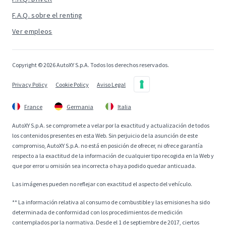
F.A.Q. sobre el renting
Ver empleos
Copyright © 2026 AutoXY S.p.A. Todos los derechos reservados.
Privacy Policy
Cookie Policy
Aviso Legal
France
Germania
Italia
AutoXY S.p.A. se compromete a velar por la exactitud y actualización de todos
los contenidos presentes en esta Web. Sin perjuicio de la asunción de este
compromiso, AutoXY S.p.A. no está en posición de ofrecer, ni ofrece garantía
respecto a la exactitud de la información de cualquier tipo recogida en la Web y
que por error u omisión sea incorrecta o haya podido quedar anticuada.
Las imágenes pueden no reflejar con exactitud el aspecto del vehículo.
** La información relativa al consumo de combustible y las emisiones ha sido
determinada de conformidad con los procedimientos de medición
contemplados por la normativa. Desde el 1 de septiembre de 2017, ciertos