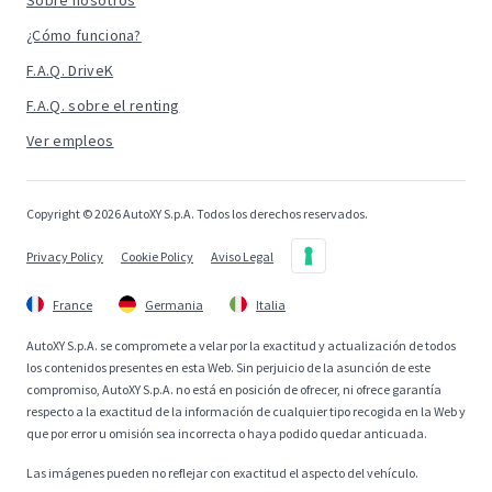
Sobre nosotros
¿Cómo funciona?
F.A.Q. DriveK
F.A.Q. sobre el renting
Ver empleos
Copyright © 2026 AutoXY S.p.A. Todos los derechos reservados.
Privacy Policy
Cookie Policy
Aviso Legal
France
Germania
Italia
AutoXY S.p.A. se compromete a velar por la exactitud y actualización de todos
los contenidos presentes en esta Web. Sin perjuicio de la asunción de este
compromiso, AutoXY S.p.A. no está en posición de ofrecer, ni ofrece garantía
respecto a la exactitud de la información de cualquier tipo recogida en la Web y
que por error u omisión sea incorrecta o haya podido quedar anticuada.
Las imágenes pueden no reflejar con exactitud el aspecto del vehículo.