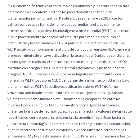
** La información relativa al consumo de combustible y las emisiones ha sido
determinada de conformidad con los procedimientos de medición
contemplados por la normativa. Desde el 1 de septiembre de 2017, ciertos
vehículos nuevos ya han sido homologados mediante el procedimiento
armonizado de ensayo de vehículos ligeros a nivel mundial (WLTP), que es un
nuevo procedimiento de ensayo más realista para medir el consumo de
combustible y las emisiones de CO2. A partir del 1 de septiembre de 2018, el
WLTP sustituyó completamente al ciclo de conducción europeo NEDC, que era
el procedimiento de ensayo utilizado en la actualidad. Dadas las condiciones
de ensayo más realistas, el consumo de combustible y las emisiones de CO2
medidos con arreglo al WLTP suelen ser más elevados que los medidos con
arreglo al NEDC. En caso de vehículos homologados de conformidad con la
normativa WLTP, los valores NEDC derivarían de la información obtenida bajo
dicha normativa WLTP. Es posible especificar los valores WLTP de forma
voluntaria adicionalmente durante el tiempo que prescribe la ley. Ambos
valores tienen como finalidad exclusivamente la comparación entre los
diversos tipos de vehículo. El equipamiento opcional (partes accesorias,
diferentes formatos de neumático, etc.) pueden afectar a valores relevantes de
los vehículos, como el peso, la resistencia y la aerodinámica. Estos factores,
junto con la climatología, las condiciones del tráfico y la forma de conducción,
pueden afectar el consumo de combustible, el consumo de electricidad, las
emisiones CO2 y las prestaciones del vehículo. Para más información sobre los