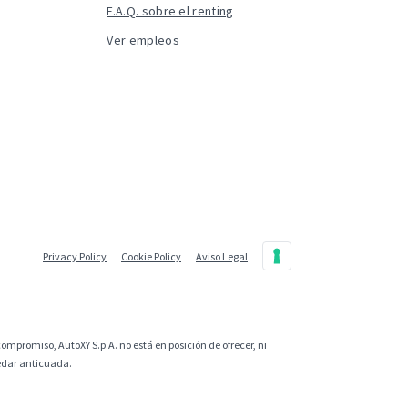
F.A.Q. sobre el renting
Ver empleos
Privacy Policy
Cookie Policy
Aviso Legal
ompromiso, AutoXY S.p.A. no está en posición de ofrecer, ni
uedar anticuada.