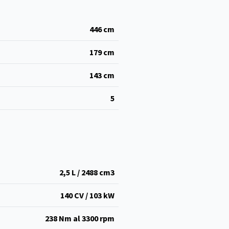
446
cm
179
cm
143
cm
5
2,5 L / 2488 cm
3
140 CV / 103 kW
238 Nm al 3300 rpm