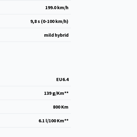
199.0 km/h
9,8 s (0-100 km/h)
mild hybrid
EU6.4
139 g/Km**
800 Km
6.1 l/100 Km**