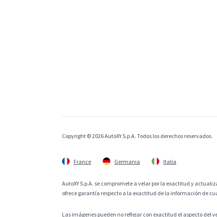
Copyright © 2026 AutoXY S.p.A. Todos los derechos reservados.
France
Germania
Italia
AutoXY S.p.A. se compromete a velar por la exactitud y actualiza
ofrece garantía respecto a la exactitud de la información de cu
Las imágenes pueden no reflejar con exactitud el aspecto del v