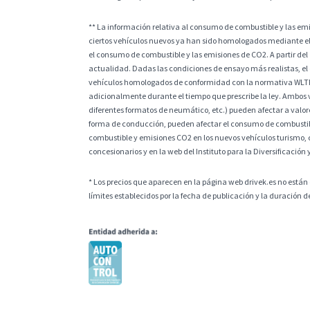
** La información relativa al consumo de combustible y las e
ciertos vehículos nuevos ya han sido homologados mediante el
el consumo de combustible y las emisiones de CO2. A partir del
actualidad. Dadas las condiciones de ensayo más realistas, el
vehículos homologados de conformidad con la normativa WLTP, l
adicionalmente durante el tiempo que prescribe la ley. Ambos v
diferentes formatos de neumático, etc.) pueden afectar a valores
forma de conducción, pueden afectar el consumo de combustible
combustible y emisiones CO2 en los nuevos vehículos turismo, 
concesionarios y en la web del Instituto para la Diversificación 
* Los precios que aparecen en la página web drivek.es no están 
límites establecidos por la fecha de publicación y la duración