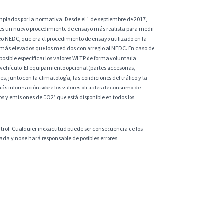
plados por la normativa. Desde el 1 de septiembre de 2017,
 es un nuevo procedimiento de ensayo más realista para medir
eo NEDC, que era el procedimiento de ensayo utilizado en la
 más elevados que los medidos con arreglo al NEDC. En caso de
sible especificar los valores WLTP de forma voluntaria
vehículo. El equipamiento opcional (partes accesorias,
s, junto con la climatología, las condiciones del tráfico y la
ás información sobre los valores oficiales de consumo de
 y emisiones de CO2’, que está disponible en todos los
ntrol. Cualquier inexactitud puede ser consecuencia de los
da y no se hará responsable de posibles errores.