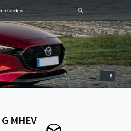
mo funciona
8
V G MHEV