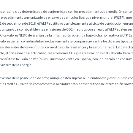
misiones ha sido determinada de conformidad con los procedimientos de medición contem
 procedimiento armonizado de ensayo de vehículos ligeros a nivel mundial (WLTP), que
 1 de septiembre de 2018, el WLTP sustituyó completamente al ciclo de conducción europ
 consumo de combustible y las emisiones de CO2 medidos con arreglo al WLTP suelen ser
os valores NEDC derivarían de la información obtenida bajo dicha normativa WLTP. Es po
alores tienen como finalidad exclusivamente la comparación entre los diversos tipos de 
 relevantes de los vehículos, como el peso, la resistencia y la aerodinámica. Estos factore
, el consumo de electricidad, las emisiones CO2 y las prestaciones del vehículo. Para m
consúltese la ‘Guía de Vehículos Turismo de venta en España, con indicación de consumos
y Ahorro de la Energía.
exentos de la posibilidad de error, aunque estén sujetos a un cuidadoso y escrupuloso co
 de las ofertas. DriveK se compromete a actualizar rápidamente toda la información mostra