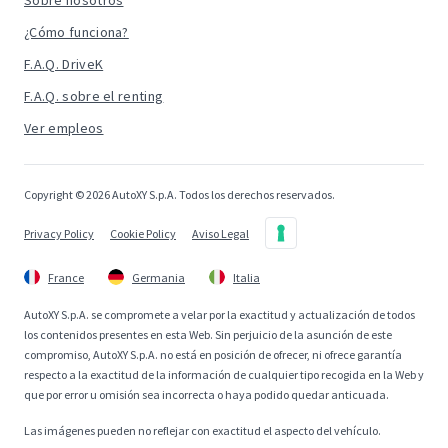
Sobre nosotros
¿Cómo funciona?
F.A.Q. DriveK
F.A.Q. sobre el renting
Ver empleos
Copyright © 2026 AutoXY S.p.A. Todos los derechos reservados.
Privacy Policy
Cookie Policy
Aviso Legal
France
Germania
Italia
AutoXY S.p.A. se compromete a velar por la exactitud y actualización de todos
los contenidos presentes en esta Web. Sin perjuicio de la asunción de este
compromiso, AutoXY S.p.A. no está en posición de ofrecer, ni ofrece garantía
respecto a la exactitud de la información de cualquier tipo recogida en la Web y
que por error u omisión sea incorrecta o haya podido quedar anticuada.
Las imágenes pueden no reflejar con exactitud el aspecto del vehículo.