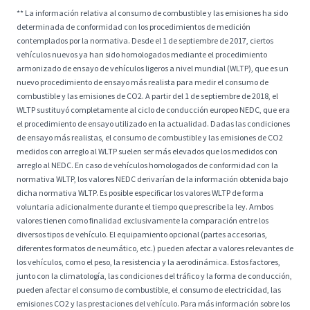
** La información relativa al consumo de combustible y las emisiones ha sido
determinada de conformidad con los procedimientos de medición
contemplados por la normativa. Desde el 1 de septiembre de 2017, ciertos
vehículos nuevos ya han sido homologados mediante el procedimiento
armonizado de ensayo de vehículos ligeros a nivel mundial (WLTP), que es un
nuevo procedimiento de ensayo más realista para medir el consumo de
combustible y las emisiones de CO2. A partir del 1 de septiembre de 2018, el
WLTP sustituyó completamente al ciclo de conducción europeo NEDC, que era
el procedimiento de ensayo utilizado en la actualidad. Dadas las condiciones
de ensayo más realistas, el consumo de combustible y las emisiones de CO2
medidos con arreglo al WLTP suelen ser más elevados que los medidos con
arreglo al NEDC. En caso de vehículos homologados de conformidad con la
normativa WLTP, los valores NEDC derivarían de la información obtenida bajo
dicha normativa WLTP. Es posible especificar los valores WLTP de forma
voluntaria adicionalmente durante el tiempo que prescribe la ley. Ambos
valores tienen como finalidad exclusivamente la comparación entre los
diversos tipos de vehículo. El equipamiento opcional (partes accesorias,
diferentes formatos de neumático, etc.) pueden afectar a valores relevantes de
los vehículos, como el peso, la resistencia y la aerodinámica. Estos factores,
junto con la climatología, las condiciones del tráfico y la forma de conducción,
pueden afectar el consumo de combustible, el consumo de electricidad, las
emisiones CO2 y las prestaciones del vehículo. Para más información sobre los