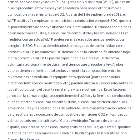
armonizado de ensayo de vehículos ligeros a nivel mundial (WLTP), que es un
nuevo procedimiento de ensayo más realista para medir el consumo de
combustible y las emisiones de CO2. A partir del 1 de septiembre de 2018, el
WLTP sustituyó completamente al ciclo de conducción europeo NEDC, que era
el procedimiento de ensayo utilizado en la actualidad. Dadas las condiciones
de ensayo más realistas, el consumo de combustible y las emisiones de CO2
medidos con arreglo al WLTP suelen ser más elevados que los medidos con
arreglo al NEDC. En caso de vehículos homologados de conformidad con la
normativa WLTP, los valores NEDC derivarían de la información obtenida bajo
dicha normativa WLTP. Es posible especificar los valores WLTP de forma
voluntaria adicionalmente durante el tiempo que prescribe la ley. Ambos
valores tienen como finalidad exclusivamente la comparación entre los
diversos tipos de vehículo. El equipamiento opcional (partes accesorias,
diferentes formatos de neumático, etc.) pueden afectar a valores relevantes de
los vehículos, como el peso, la resistencia y la aerodinámica. Estos factores,
junto con la climatología, las condiciones del tráfico y la forma de conducción,
pueden afectar el consumo de combustible, el consumo de electricidad, las
emisiones CO2 y las prestaciones del vehículo. Para más información sobre los
valores oficiales de consumo de combustible y emisiones CO2 en los nuevos
vehículos turismo, consúltese la ‘Guía de Vehículos Turismo de venta en
España, con indicación de consumos y emisiones de CO2’, que está disponible
en todos los concesionarios y en la web del Instituto para la Diversificación y
Ahorro de la Energía.