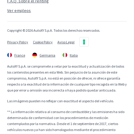
F.A.Q. sobre el renting
Ver empleos
Copyright © 2026 AutoXY S.p.A. Todos los derechos reservados.
Privacy Policy
Cookie Policy
Aviso Legal
France
Germania
Italia
AutoXY S.p.A. se compromete a velar por la exactitud y actualización de todos
los contenidos presentes en esta Web. Sin perjuicio de la asunción de este
compromiso, AutoXY S.p.A. no está en posición de ofrecer, ni ofrece garantía
respecto a la exactitud de la información de cualquier tipo recogida en la Web y
que por error u omisión sea incorrecta o haya podido quedar anticuada.
Las imágenes pueden no reflejar con exactitud el aspecto del vehículo.
** La información relativa al consumo de combustible y las emisiones ha sido
determinada de conformidad con los procedimientos de medición
contemplados por la normativa. Desde el 1 de septiembre de 2017, ciertos
vehículos nuevos ya han sido homologados mediante el procedimiento