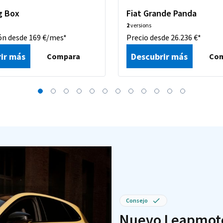
g Box
Fiat Grande Panda
2
versions
ón desde 169 €/mes*
Precio desde 26.236 €*
ir más
Descubrir más
Compara
Co
Consejo
Nuevo Leapmotor