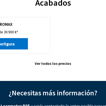
Acabados
PROMAX
de 30.900 €*
onfigura
Ver todos los precios
¿Necesitas más información?
l
Leapmotor B05
y serás contactado lo antes posible para re