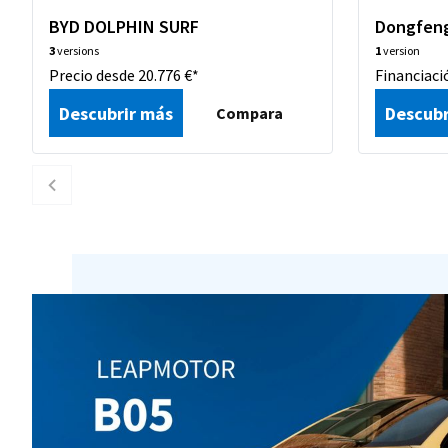
BYD DOLPHIN SURF
Dongfen
3
versions
1
version
Precio desde 20.776 €*
Financiaci
Descubrir más
Descubr
Compara