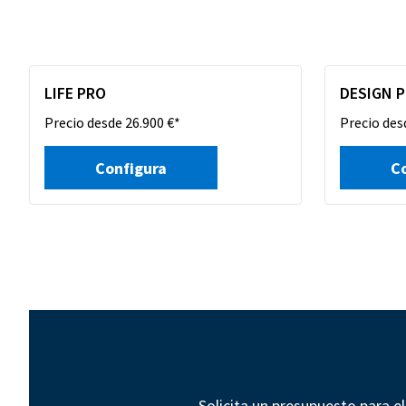
LIFE PRO
DESIGN 
Precio desde 26.900 €*
Precio des
Configura
C
Solicita un presupuesto para e