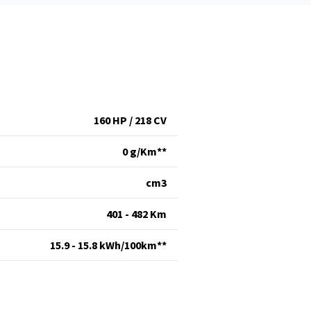
160 HP / 218 CV
0 g/Km**
cm
3
401 - 482 Km
15.9 - 15.8 kWh/100km**