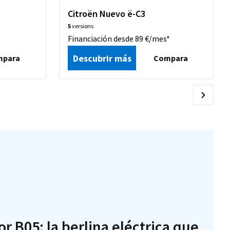
Citroën Nuevo ë-C3
5
versions
Financiación desde 89 €/mes*
Descubrir más
mpara
Compara
 B05: la berlina eléctrica que