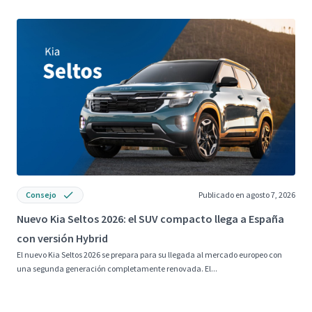
Consejo
Publicado en agosto 7, 2026
Nuevo Kia Seltos 2026: el SUV compacto llega a España
N
con versión Hybrid
d
El nuevo Kia Seltos 2026 se prepara para su llegada al mercado europeo con
E
una segunda generación completamente renovada. El...
c