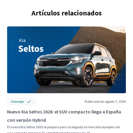
Artículos relacionados
Consejo
Publicado en agosto 7, 2026
Nuevo Kia Seltos 2026: el SUV compacto llega a España
N
con versión Hybrid
d
El nuevo Kia Seltos 2026 se prepara para su llegada al mercado europeo con
E
una segunda generación completamente renovada. El...
c