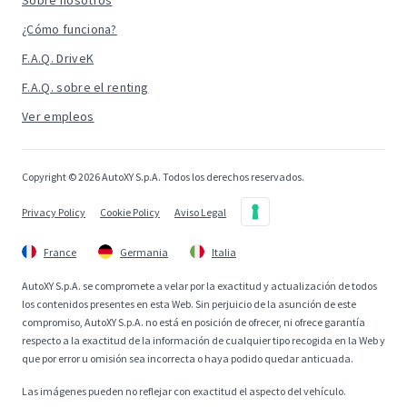
Sobre nosotros
¿Cómo funciona?
F.A.Q. DriveK
F.A.Q. sobre el renting
Ver empleos
Copyright © 2026 AutoXY S.p.A. Todos los derechos reservados.
Privacy Policy
Cookie Policy
Aviso Legal
France
Germania
Italia
AutoXY S.p.A. se compromete a velar por la exactitud y actualización de todos
los contenidos presentes en esta Web. Sin perjuicio de la asunción de este
compromiso, AutoXY S.p.A. no está en posición de ofrecer, ni ofrece garantía
respecto a la exactitud de la información de cualquier tipo recogida en la Web y
que por error u omisión sea incorrecta o haya podido quedar anticuada.
Las imágenes pueden no reflejar con exactitud el aspecto del vehículo.