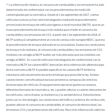
** La información relativa al consumo de combustible y las emisiones ha sido
determinada de conformidad con los procedimientos de medición
contemplados por la normativa. Desde el 1 de septiembre de 2017, ciertos
vehículos nuevos ya han sido homologados mediante el procedimiento
armonizado de ensayo de vehículos ligeros a nivel mundial (WLTP), que es un
nuevo procedimiento de ensayo más realista para medir el consumo de
combustible y las emisiones de CO2. A partir del 1 de septiembre de 2018, el
WLTP sustituyó completamente al ciclo de conducción europeo NEDC, que era
el procedimiento de ensayo utilizado en la actualidad. Dadas las condiciones
de ensayo más realistas, el consumo de combustible y las emisiones de CO2
medidos con arreglo al WLTP suelen ser más elevados que los medidos con
arreglo al NEDC. En caso de vehículos homologados de conformidad con la
normativa WLTP, los valores NEDC derivarían de la información obtenida bajo
dicha normativa WLTP. Es posible especificar los valores WLTP de forma
voluntaria adicionalmente durante el tiempo que prescribe la ley. Ambos
valores tienen como finalidad exclusivamente la comparación entre los
diversos tipos de vehículo. El equipamiento opcional (partes accesorias,
diferentes formatos de neumático, etc.) pueden afectar a valores relevantes de
los vehículos, como el peso, la resistencia y la aerodinámica. Estos factores,
junto con la climatología, las condiciones del tráfico y la forma de conducción,
pueden afectar el consumo de combustible, el consumo de electricidad, las
emisiones CO2 y las prestaciones del vehículo. Para más información sobre los