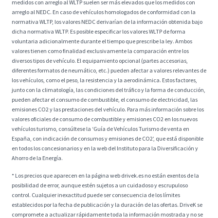
medidos con arreglo al WLTP suelen ser más elevados que los medidos con
arreglo al NEDC. En caso de vehículos homologados de conformidad con la
normativa WLTP, los valores NEDC derivarían de la información obtenida bajo
dicha normativa WLTP. Es posible especificar los valores WLTP de forma
voluntaria adicionalmente durante el tiempo que prescribe la ley. Ambos
valores tienen como finalidad exclusivamente la comparación entre los
diversos tipos de vehículo. El equipamiento opcional (partes accesorias,
diferentes formatos de neumático, etc.) pueden afectar a valores relevantes de
los vehículos, como el peso, la resistencia y la aerodinámica. Estos factores,
junto con la climatología, las condiciones del tráfico y la forma de conducción,
pueden afectar el consumo de combustible, el consumo de electricidad, las
emisiones CO2 y las prestaciones del vehículo. Para más información sobre los
valores oficiales de consumo de combustible y emisiones CO2 en los nuevos
vehículos turismo, consúltese la ‘Guía de Vehículos Turismo de venta en
España, con indicación de consumos y emisiones de CO2’, que está disponible
en todos los concesionarios y en la web del Instituto para la Diversificación y
Ahorro de la Energía.
* Los precios que aparecen en la página web drivek.es no están exentos de la
posibilidad de error, aunque estén sujetos a un cuidadoso y escrupuloso
control. Cualquier inexactitud puede ser consecuencia de los límites
establecidos por la fecha de publicación y la duración de las ofertas. DriveK se
compromete a actualizar rápidamente toda la información mostrada y no se