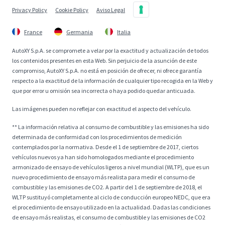
Privacy Policy
Cookie Policy
Aviso Legal
France
Germania
Italia
AutoXY S.p.A. se compromete a velar por la exactitud y actualización de todos
los contenidos presentes en esta Web. Sin perjuicio de la asunción de este
compromiso, AutoXY S.p.A. no está en posición de ofrecer, ni ofrece garantía
respecto a la exactitud de la información de cualquier tipo recogida en la Web y
que por error u omisión sea incorrecta o haya podido quedar anticuada.
Las imágenes pueden no reflejar con exactitud el aspecto del vehículo.
** La información relativa al consumo de combustible y las emisiones ha sido
determinada de conformidad con los procedimientos de medición
contemplados por la normativa. Desde el 1 de septiembre de 2017, ciertos
vehículos nuevos ya han sido homologados mediante el procedimiento
armonizado de ensayo de vehículos ligeros a nivel mundial (WLTP), que es un
nuevo procedimiento de ensayo más realista para medir el consumo de
combustible y las emisiones de CO2. A partir del 1 de septiembre de 2018, el
WLTP sustituyó completamente al ciclo de conducción europeo NEDC, que era
el procedimiento de ensayo utilizado en la actualidad. Dadas las condiciones
de ensayo más realistas, el consumo de combustible y las emisiones de CO2