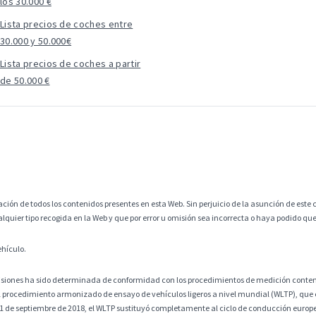
los 30.000 €
Lista precios de coches entre
30.000 y 50.000€
Lista precios de coches a partir
de 50.000 €
ción de todos los contenidos presentes en esta Web. Sin perjuicio de la asunción de este c
alquier tipo recogida en la Web y que por error u omisión sea incorrecta o haya podido q
ehículo.
misiones ha sido determinada de conformidad con los procedimientos de medición contem
 procedimiento armonizado de ensayo de vehículos ligeros a nivel mundial (WLTP), que
 1 de septiembre de 2018, el WLTP sustituyó completamente al ciclo de conducción europ