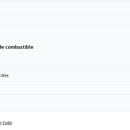
de combustible
ible
r todo