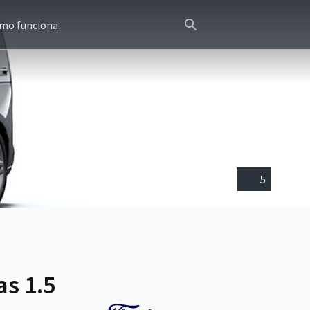
mo funciona
5
s 1.5