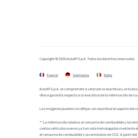
Copyright © 2026 AutoXY S.p.A. Todos los derechos reservados.
France
Germania
Italia
AutoXY S.p.A. se compromete a velar por la exactitud y actualiza
ofrece garantía respecto a la exactitud de la información de cu
Las imágenes pueden no reflejar con exactitud el aspecto del v
** La información relativa al consumo de combustible y las e
ciertos vehículos nuevos ya han sido homologados mediante el
el consumo de combustible y las emisiones de CO2. A partir del