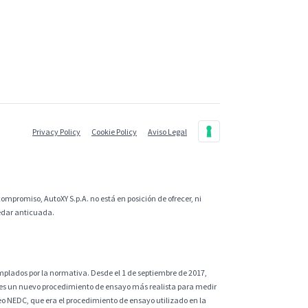
Privacy Policy
Cookie Policy
Aviso Legal
ompromiso, AutoXY S.p.A. no está en posición de ofrecer, ni
uedar anticuada.
plados por la normativa. Desde el 1 de septiembre de 2017,
 es un nuevo procedimiento de ensayo más realista para medir
eo NEDC, que era el procedimiento de ensayo utilizado en la