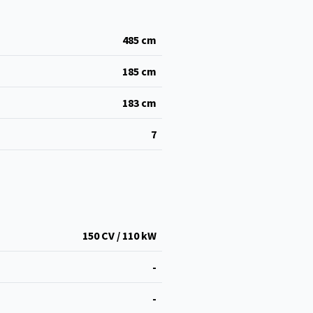
485
cm
185
cm
183
cm
7
150 CV / 110 kW
-
-