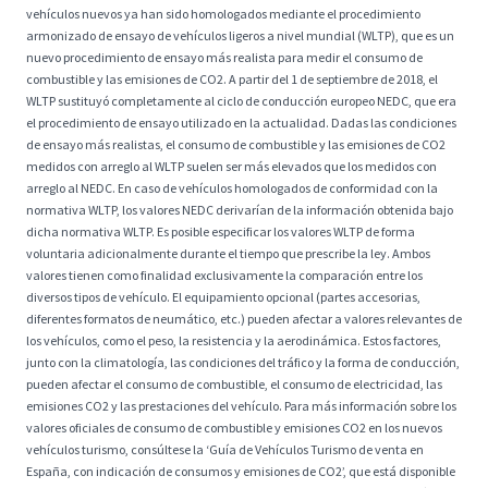
vehículos nuevos ya han sido homologados mediante el procedimiento
armonizado de ensayo de vehículos ligeros a nivel mundial (WLTP), que es un
nuevo procedimiento de ensayo más realista para medir el consumo de
combustible y las emisiones de CO2. A partir del 1 de septiembre de 2018, el
WLTP sustituyó completamente al ciclo de conducción europeo NEDC, que era
el procedimiento de ensayo utilizado en la actualidad. Dadas las condiciones
de ensayo más realistas, el consumo de combustible y las emisiones de CO2
medidos con arreglo al WLTP suelen ser más elevados que los medidos con
arreglo al NEDC. En caso de vehículos homologados de conformidad con la
normativa WLTP, los valores NEDC derivarían de la información obtenida bajo
dicha normativa WLTP. Es posible especificar los valores WLTP de forma
voluntaria adicionalmente durante el tiempo que prescribe la ley. Ambos
valores tienen como finalidad exclusivamente la comparación entre los
diversos tipos de vehículo. El equipamiento opcional (partes accesorias,
diferentes formatos de neumático, etc.) pueden afectar a valores relevantes de
los vehículos, como el peso, la resistencia y la aerodinámica. Estos factores,
junto con la climatología, las condiciones del tráfico y la forma de conducción,
pueden afectar el consumo de combustible, el consumo de electricidad, las
emisiones CO2 y las prestaciones del vehículo. Para más información sobre los
valores oficiales de consumo de combustible y emisiones CO2 en los nuevos
vehículos turismo, consúltese la ‘Guía de Vehículos Turismo de venta en
España, con indicación de consumos y emisiones de CO2’, que está disponible