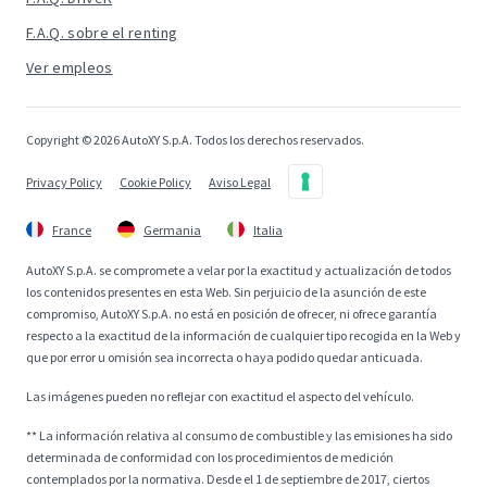
F.A.Q. sobre el renting
Ver empleos
Copyright © 2026 AutoXY S.p.A. Todos los derechos reservados.
Privacy Policy
Cookie Policy
Aviso Legal
France
Germania
Italia
AutoXY S.p.A. se compromete a velar por la exactitud y actualización de todos
los contenidos presentes en esta Web. Sin perjuicio de la asunción de este
compromiso, AutoXY S.p.A. no está en posición de ofrecer, ni ofrece garantía
respecto a la exactitud de la información de cualquier tipo recogida en la Web y
que por error u omisión sea incorrecta o haya podido quedar anticuada.
Las imágenes pueden no reflejar con exactitud el aspecto del vehículo.
** La información relativa al consumo de combustible y las emisiones ha sido
determinada de conformidad con los procedimientos de medición
contemplados por la normativa. Desde el 1 de septiembre de 2017, ciertos