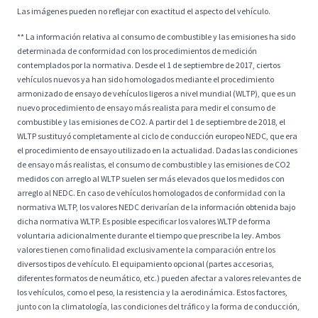
Las imágenes pueden no reflejar con exactitud el aspecto del vehículo.
** La información relativa al consumo de combustible y las emisiones ha sido
determinada de conformidad con los procedimientos de medición
contemplados por la normativa. Desde el 1 de septiembre de 2017, ciertos
vehículos nuevos ya han sido homologados mediante el procedimiento
armonizado de ensayo de vehículos ligeros a nivel mundial (WLTP), que es un
nuevo procedimiento de ensayo más realista para medir el consumo de
combustible y las emisiones de CO2. A partir del 1 de septiembre de 2018, el
WLTP sustituyó completamente al ciclo de conducción europeo NEDC, que era
el procedimiento de ensayo utilizado en la actualidad. Dadas las condiciones
de ensayo más realistas, el consumo de combustible y las emisiones de CO2
medidos con arreglo al WLTP suelen ser más elevados que los medidos con
arreglo al NEDC. En caso de vehículos homologados de conformidad con la
normativa WLTP, los valores NEDC derivarían de la información obtenida bajo
dicha normativa WLTP. Es posible especificar los valores WLTP de forma
voluntaria adicionalmente durante el tiempo que prescribe la ley. Ambos
valores tienen como finalidad exclusivamente la comparación entre los
diversos tipos de vehículo. El equipamiento opcional (partes accesorias,
diferentes formatos de neumático, etc.) pueden afectar a valores relevantes de
los vehículos, como el peso, la resistencia y la aerodinámica. Estos factores,
junto con la climatología, las condiciones del tráfico y la forma de conducción,