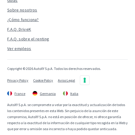
Guías
Sobre nosotros
¿Cómo funciona?
F.A.Q. DriveK
F.A.Q. sobre el renting
Ver empleos
Copyright © 2026 AutoXY S.p.A. Todos los derechos reservados.
Privacy Policy
Cookie Policy
Aviso Legal
France
Germania
Italia
AutoXY S.p.A. se compromete a velar por la exactitud y actualización de todos
los contenidos presentes en esta Web. Sin perjuicio de la asunción de este
compromiso, AutoXY S.p.A. no está en posición de ofrecer, ni ofrece garantía
respecto a la exactitud de la información de cualquier tipo recogida en la Web y
que por error u omisión sea incorrecta o haya podido quedar anticuada.