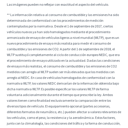
Las imágenes pueden no reflejar con exactitud el aspecto del vehículo.
** La información relativa al consumo de combustible y las emisiones ha sido
determinada de conformidad con los procedimientos de medición
contemplados por la normativa. Desde el 1 de septiembre de 2017, ciertos
vehículos nuevos ya han sido homologados mediante el procedimiento
armonizado de ensayo de vehículos ligeros a nivel mundial (WLTP), que es un
nuevo procedimiento de ensayo más realista para medir el consumo de
combustible y las emisiones de CO2. A partir del 1 de septiembre de 2018, el
WLTP sustituyó completamente al ciclo de conducción europeo NEDC, que era
el procedimiento de ensayo utilizado en la actualidad. Dadas las condiciones
de ensayo más realistas, el consumo de combustible y las emisiones de CO2
medidos con arreglo al WLTP suelen ser más elevados que los medidos con
arreglo al NEDC. En caso de vehículos homologados de conformidad con la
normativa WLTP, los valores NEDC derivarían de la información obtenida bajo
dicha normativa WLTP. Es posible especificar los valores WLTP de forma
voluntaria adicionalmente durante el tiempo que prescribe la ley. Ambos
valores tienen como finalidad exclusivamente la comparación entre los
diversos tipos de vehículo. El equipamiento opcional (partes accesorias,
diferentes formatos de neumático, etc.) pueden afectar a valores relevantes de
los vehículos, como el peso, la resistencia y la aerodinámica. Estos factores,
junto con la climatología, las condiciones del tráfico y la forma de conducción,