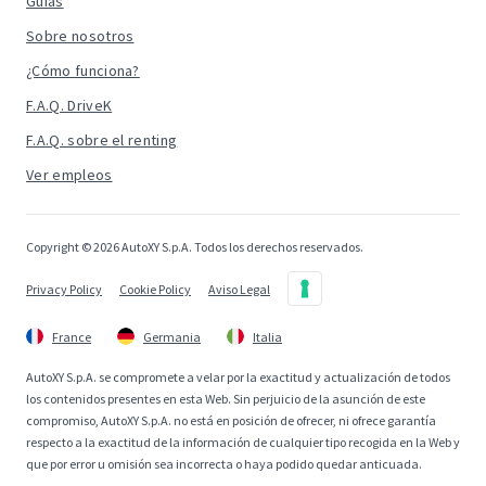
Guías
Sobre nosotros
¿Cómo funciona?
F.A.Q. DriveK
F.A.Q. sobre el renting
Ver empleos
Copyright © 2026 AutoXY S.p.A. Todos los derechos reservados.
Privacy Policy
Cookie Policy
Aviso Legal
France
Germania
Italia
AutoXY S.p.A. se compromete a velar por la exactitud y actualización de todos
los contenidos presentes en esta Web. Sin perjuicio de la asunción de este
compromiso, AutoXY S.p.A. no está en posición de ofrecer, ni ofrece garantía
respecto a la exactitud de la información de cualquier tipo recogida en la Web y
que por error u omisión sea incorrecta o haya podido quedar anticuada.