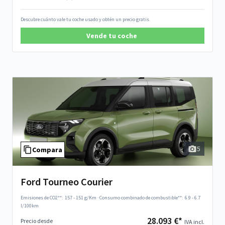
Descubre cuánto vale tu coche usado y obtén un precio gratis.
Vende tu coche
5
Compara
Ford Tourneo Courier
Emisiones de CO2**:
157 - 151 g/Km
·
Consumo combinado de combustible**:
6.9 - 6.7
l/100km
28.093 €*
Precio desde
IVA incl.