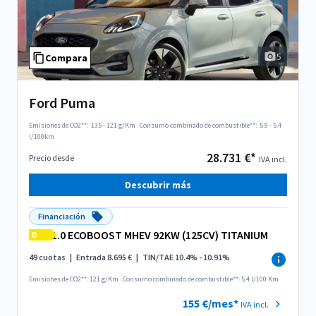
5
Compara
Ford Puma
Emisiones de CO2**:
135 - 121 g/Km
·
Consumo combinado de combustible**:
5.9 - 5.4
l/100km
28.731 €*
Precio desde
IVA incl.
Descubrir más
Financiación
1.0 ECOBOOST MHEV 92KW (125CV) TITANIUM
D
49 cuotas
|
Entrada 8.695 €
|
TIN/TAE 10.4% - 10.91%
Emisiones de CO2**: 121 g/Km
·
Consumo combinado de combustible**: 5.4 l/100 Km
155 €/mes*
IVA incl.