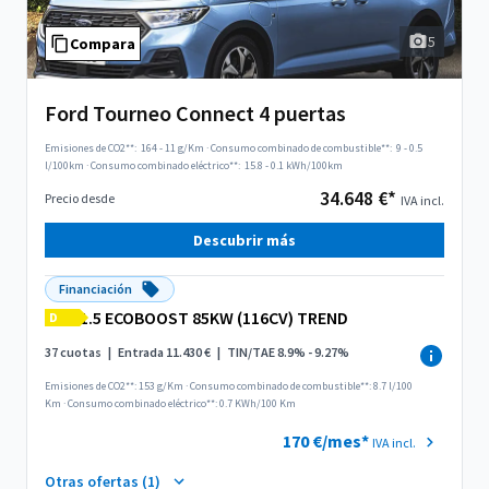
5
Compara
Ford Tourneo Connect 4 puertas
Emisiones de CO2**:
164 - 11 g/Km
·
Consumo combinado de combustible**:
9 - 0.5
l/100km
·
Consumo combinado eléctrico**:
15.8 - 0.1 kWh/100km
34.648 €*
Precio desde
IVA incl.
Descubrir más
Financiación
1.5 ECOBOOST 85KW (116CV) TREND
D
37 cuotas
|
Entrada 11.430 €
|
TIN/TAE 8.9% - 9.27%
Emisiones de CO2**: 153 g/Km
·
Consumo combinado de combustible**: 8.7 l/100
Km
·
Consumo combinado eléctrico**: 0.7 KWh/100 Km
170 €/mes*
IVA incl.
Otras ofertas (1)