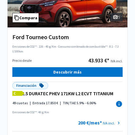
5
Compara
Ford Tourneo Custom
Emisiones de CO2**:
226 - 40 g/Km
·
Consumo combinado de combustible**:
8.1 - 7.3
l/100km
43.933 €*
Precio desde
IVA incl.
Descubrir más
Financiación
2.5 DURATEC PHEV 171KW L2 ECVT TITANIUM
C
49 cuotas
|
Entrada 17.850 €
|
TIN/TAE 5.9% - 6.06%
Emisiones de CO2**: 40 g/Km
200 €/mes*
IVA incl.