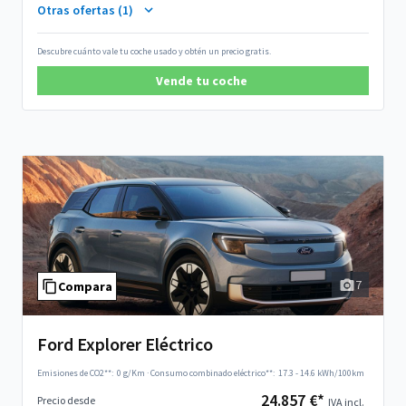
Otras ofertas (1)
Descubre cuánto vale tu coche usado y obtén un precio gratis.
Vende tu coche
7
Compara
Ford Explorer Eléctrico
Emisiones de CO2**:
0 g/Km
·
Consumo combinado eléctrico**:
17.3 - 14.6 kWh/100km
24.857 €*
Precio desde
IVA incl.