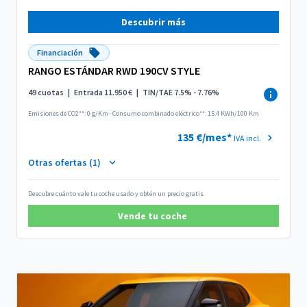
Descubrir más
Financiación
RANGO ESTÁNDAR RWD 190CV STYLE
49 cuotas
|
Entrada 11.950 €
|
TIN/TAE 7.5% - 7.76%
Emisiones de CO2**: 0 g/Km
·
Consumo combinado eléctrico**: 15.4 KWh/100 Km
135 €/mes*
IVA incl.
Otras ofertas (1)
Descubre cuánto vale tu coche usado y obtén un precio gratis.
Vende tu coche