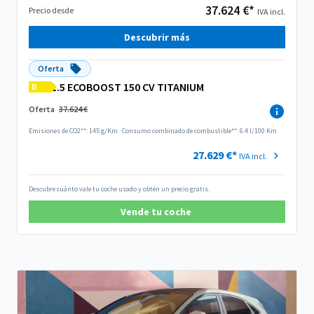
37.624 €*
Precio desde
IVA incl.
Descubrir más
Oferta
1.5 ECOBOOST 150 CV TITANIUM
D
Oferta
37.624 €
Emisiones de CO2**: 145 g/Km
·
Consumo combinado de combustible**: 6.4 l/100 Km
27.629 €*
IVA incl.
Descubre cuánto vale tu coche usado y obtén un precio gratis.
Vende tu coche