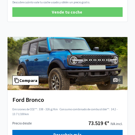
Descubre cuánto vale tu coche usado y obtén un precio gratis.
Vende tu coche
6
Compara
Ford Bronco
Emisiones de CO2**:
338 - 326 g/Km
·
Consumo combinado de combustible**:
14.2 -
13.7 l/100km
73.519 €*
Precio desde
IVA incl.
Descubrir más