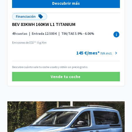
Descubrir más
Financiación
BEV 83KWH 160KW L1 TITANIUM
49 cuotas
|
Entrada 12.500 €
|
TIN/TAE 5.9% - 6.06%
Emisiones de CO2**: 0 g/Km
145 €/mes*
IVA incl.
Descubre cuánto vale tu coche usado y obtén un precio gratis.
Vende tu coche