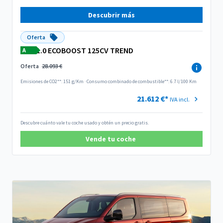
Descubrir más
Oferta
1.0 ECOBOOST 125CV TREND
A
Oferta
28.093 €
Emisiones de CO2**: 151 g/Km
·
Consumo combinado de combustible**: 6.7 l/100 Km
21.612 €*
IVA incl.
Descubre cuánto vale tu coche usado y obtén un precio gratis.
Vende tu coche