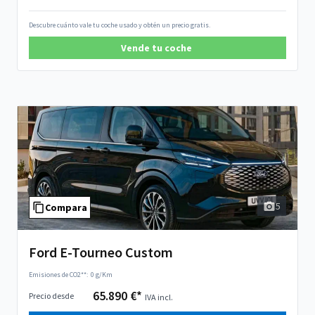
Descubre cuánto vale tu coche usado y obtén un precio gratis.
Vende tu coche
5
Compara
Ford E-Tourneo Custom
Emisiones de CO2**:
0 g/Km
65.890 €*
Precio desde
IVA incl.