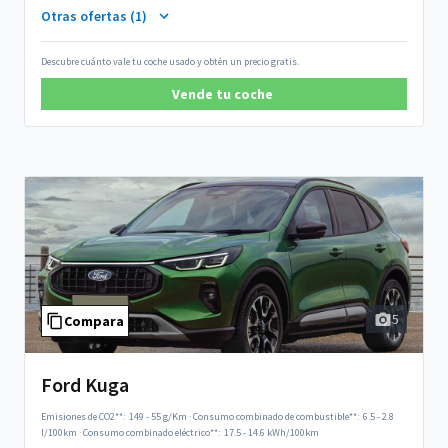
Otras ofertas (1)
Descubre cuánto vale tu coche usado y obtén un precio gratis.
Vende tu coche
5
Compara
Ford Kuga
Emisiones de CO2**:
149 - 55 g/Km
·
Consumo combinado de combustible**:
6.5 - 2.8
l/100km
·
Consumo combinado eléctrico**:
17.5 - 14.6 kWh/100km