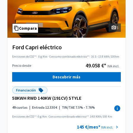
5
Compara
Ford Capri eléctrico
Emisiones de CO2**:
0 g/Km
·
Consumo combinado eléctrico**:
16.5 - 13.8 kWh/100km
49.058 €*
Precio desde
IVA incl.
Descubrir más
Financiación
58KWH RWD 140KW (191CV) STYLE
49 cuotas
|
Entrada 12.330 €
|
TIN/TAE 7.5% - 7.76%
Emisiones de CO2**: 0 g/Km
·
Consumo combinado eléctrico**: 14.8 KWh/100 Km
145 €/mes*
IVA incl.