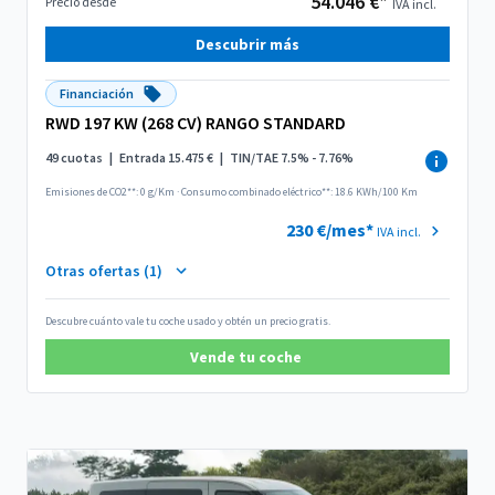
54.046 €*
Precio desde
IVA incl.
Descubrir más
Financiación
RWD 197 KW (268 CV) RANGO STANDARD
49 cuotas
|
Entrada 15.475 €
|
TIN/TAE 7.5% - 7.76%
Emisiones de CO2**: 0 g/Km
·
Consumo combinado eléctrico**: 18.6 KWh/100 Km
230 €/mes*
IVA incl.
Otras ofertas (1)
Descubre cuánto vale tu coche usado y obtén un precio gratis.
Vende tu coche