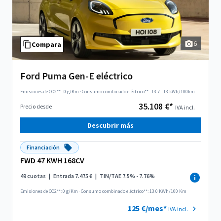
6
Compara
Ford Puma Gen-E eléctrico
Emisiones de CO2**:
0 g/Km
·
Consumo combinado eléctrico**:
13.7 - 13 kWh/100km
35.108 €*
Precio desde
IVA incl.
Descubrir más
Financiación
FWD 47 KWH 168CV
49 cuotas
|
Entrada 7.475 €
|
TIN/TAE 7.5% - 7.76%
Emisiones de CO2**: 0 g/Km
·
Consumo combinado eléctrico**: 13.0 KWh/100 Km
125 €/mes*
IVA incl.