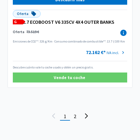
Oferta
2.7 ECOBOOST V6 335CV 4X4 OUTER BANKS
G
Oferta
73.519 €
Emisiones de CO2**: 326 g/Km
·
Consumo combinado de combustible**: 13.7 l/100 Km
72.162 €*
IVA incl.
Descubre cuánto vale tu coche usado y obtén un precio gratis.
Vende tu coche
1
2