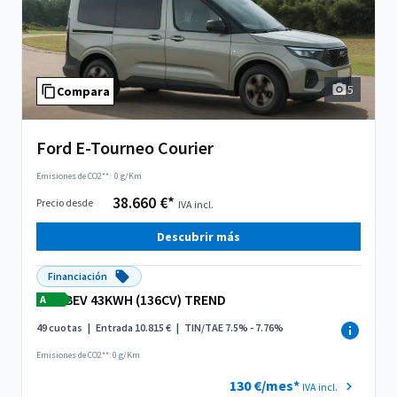
5
Compara
Ford E-Tourneo Courier
Emisiones de CO2**:
0 g/Km
38.660 €*
Precio desde
IVA incl.
Descubrir más
Financiación
BEV 43KWH (136CV) TREND
A
49 cuotas
|
Entrada 10.815 €
|
TIN/TAE 7.5% - 7.76%
Emisiones de CO2**: 0 g/Km
130 €/mes*
IVA incl.