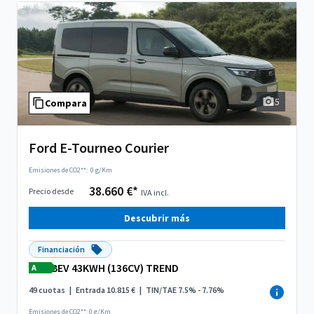
5
Compara
Ford E-Tourneo Courier
Emisiones de CO2**:
0 g/Km
38.660 €*
Precio desde
IVA incl.
Descubrir más
Financiación
BEV 43KWH (136CV) TREND
A
49 cuotas
|
Entrada 10.815 €
|
TIN/TAE 7.5% - 7.76%
Emisiones de CO2**: 0 g/Km