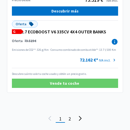
IVA incl.
Descubrir más
Oferta
2.7 ECOBOOST V6 335CV 4X4 OUTER BANKS
G
Oferta
73.519 €
Emisiones de CO2**: 326 g/Km
·
Consumo combinado de combustible**: 13.7 l/100 Km
72.162 €*
IVA incl.
Descubre cuánto vale tu coche usado y obtén un precio gratis.
Vende tu coche
1
2