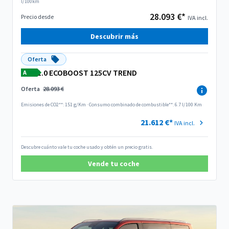
l/100km
28.093 €*
Precio desde
IVA incl.
Descubrir más
Oferta
1.0 ECOBOOST 125CV TREND
A
Oferta
28.093 €
Emisiones de CO2**: 151 g/Km
·
Consumo combinado de combustible**: 6.7 l/100 Km
21.612 €*
IVA incl.
Descubre cuánto vale tu coche usado y obtén un precio gratis.
Vende tu coche