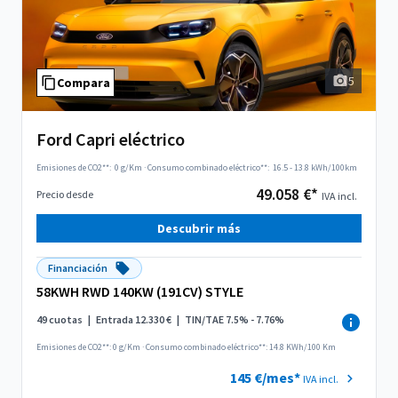
5
Compara
Ford Capri eléctrico
Emisiones de CO2**:
0 g/Km
·
Consumo combinado eléctrico**:
16.5 - 13.8 kWh/100km
49.058 €*
Precio desde
IVA incl.
Descubrir más
Financiación
58KWH RWD 140KW (191CV) STYLE
49 cuotas
|
Entrada 12.330 €
|
TIN/TAE 7.5% - 7.76%
Emisiones de CO2**: 0 g/Km
·
Consumo combinado eléctrico**: 14.8 KWh/100 Km
145 €/mes*
IVA incl.