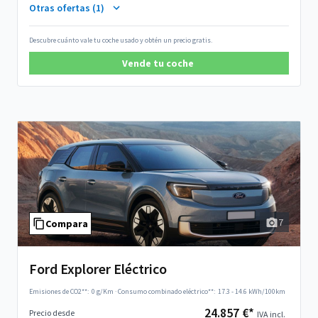
Otras ofertas (1)
Descubre cuánto vale tu coche usado y obtén un precio gratis.
Vende tu coche
7
Compara
Ford Explorer Eléctrico
Emisiones de CO2**:
0 g/Km
·
Consumo combinado eléctrico**:
17.3 - 14.6 kWh/100km
24.857 €*
Precio desde
IVA incl.