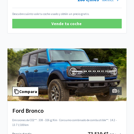
Descubre cuánto vale tu coche usado y obtén un precio gratis.
Vende tu coche
6
Compara
Ford Bronco
Emisiones de CO2**:
338 - 326 g/Km
·
Consumo combinado de combustible**:
14.2 -
13.7 l/100km
73.519 €*
Precio desde