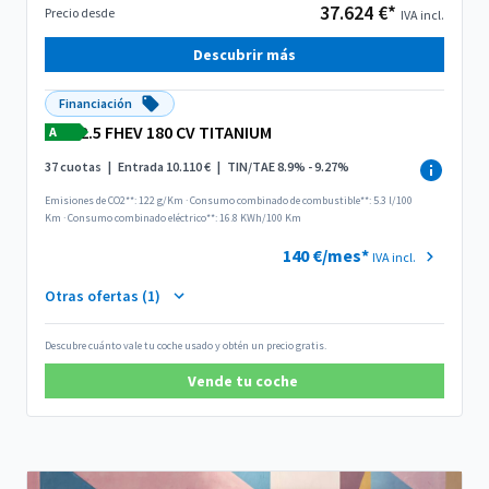
37.624 €*
Precio desde
IVA incl.
Descubrir más
Financiación
2.5 FHEV 180 CV TITANIUM
A
37 cuotas
|
Entrada 10.110 €
|
TIN/TAE 8.9% - 9.27%
Emisiones de CO2**: 122 g/Km
·
Consumo combinado de combustible**: 5.3 l/100
Km
·
Consumo combinado eléctrico**: 16.8 KWh/100 Km
140 €/mes*
IVA incl.
Otras ofertas (1)
Descubre cuánto vale tu coche usado y obtén un precio gratis.
Vende tu coche