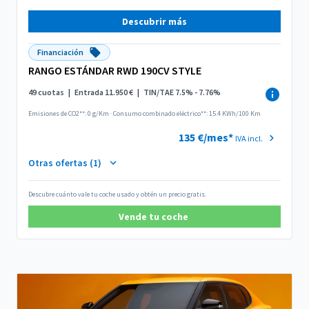
Descubrir más
Financiación
RANGO ESTÁNDAR RWD 190CV STYLE
49 cuotas
|
Entrada 11.950 €
|
TIN/TAE 7.5% - 7.76%
Emisiones de CO2**: 0 g/Km
·
Consumo combinado eléctrico**: 15.4 KWh/100 Km
135 €/mes*
IVA incl.
Otras ofertas (1)
Descubre cuánto vale tu coche usado y obtén un precio gratis.
Vende tu coche