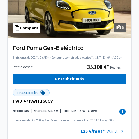
6
Compara
Ford Puma Gen-E eléctrico
Emisiones de CO2**:
0 g/Km
·
Consumo combinado eléctrico**:
13.7 - 13 kWh/100km
35.108 €*
Precio desde
IVA incl.
Descubrir más
Financiación
FWD 47 KWH 168CV
49 cuotas
|
Entrada 7.475 €
|
TIN/TAE 7.5% - 7.76%
Emisiones de CO2**: 0 g/Km
·
Consumo combinado eléctrico**: 13.0 KWh/100 Km
125 €/mes*
IVA incl.