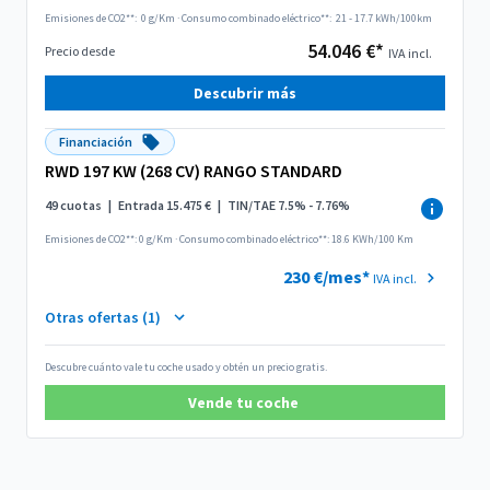
Emisiones de CO2**:
0 g/Km
·
Consumo combinado eléctrico**:
21 - 17.7 kWh/100km
54.046 €*
Precio desde
IVA incl.
Descubrir más
Financiación
RWD 197 KW (268 CV) RANGO STANDARD
49 cuotas
|
Entrada 15.475 €
|
TIN/TAE 7.5% - 7.76%
Emisiones de CO2**: 0 g/Km
·
Consumo combinado eléctrico**: 18.6 KWh/100 Km
230 €/mes*
IVA incl.
Otras ofertas (1)
Descubre cuánto vale tu coche usado y obtén un precio gratis.
Vende tu coche