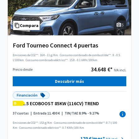
5
Compara
Ford Tourneo Connect 4 puertas
Emisiones de CO2**:
164 - 11 g/Km
·
Consumo combinado de combustible**:
9 - 0.5
l/100km
·
Consumo combinado eléctrico**:
15.8 - 0.1 kWh/100km
34.648 €*
Precio desde
IVA incl.
Descubrir más
Financiación
1.5 ECOBOOST 85KW (116CV) TREND
D
37 cuotas
|
Entrada 11.430 €
|
TIN/TAE 8.9% - 9.27%
Emisiones de CO2**: 153 g/Km
·
Consumo combinado de combustible**: 8.7 l/100
Km
·
Consumo combinado eléctrico**: 0.7 KWh/100 Km
170 €/mes*
IVA incl.