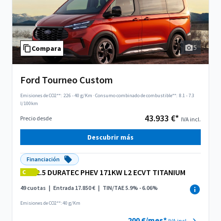
5
Compara
Ford Tourneo Custom
Emisiones de CO2**:
226 - 40 g/Km
·
Consumo combinado de combustible**:
8.1 - 7.3
l/100km
43.933 €*
Precio desde
IVA incl.
Descubrir más
Financiación
2.5 DURATEC PHEV 171KW L2 ECVT TITANIUM
C
49 cuotas
|
Entrada 17.850 €
|
TIN/TAE 5.9% - 6.06%
Emisiones de CO2**: 40 g/Km
200 €/mes*
IVA incl.