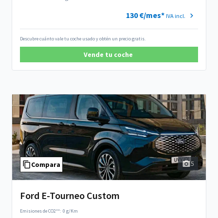
130 €/mes*
IVA incl.
Descubre cuánto vale tu coche usado y obtén un precio gratis.
Vende tu coche
5
Compara
Ford E-Tourneo Custom
Emisiones de CO2**:
0 g/Km