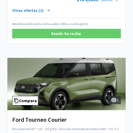
Otras ofertas (1)
Descubre cuánto vale tu coche usado y obtén un precio gratis.
Vende tu coche
5
Compara
Ford Tourneo Courier
Emisiones de CO2**:
157 - 151 g/Km
·
Consumo combinado de combustible**:
6.9 - 6.7