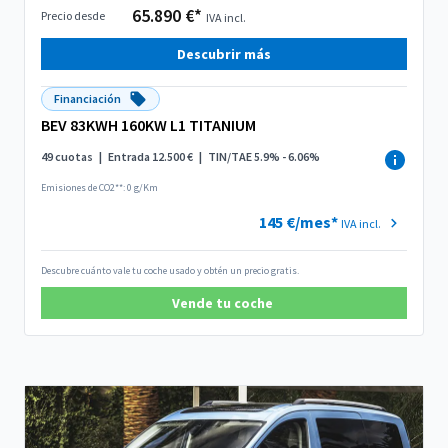
65.890 €*
Precio desde
IVA incl.
Descubrir más
Financiación
BEV 83KWH 160KW L1 TITANIUM
49 cuotas
|
Entrada 12.500 €
|
TIN/TAE 5.9% - 6.06%
Emisiones de CO2**: 0 g/Km
145 €/mes*
IVA incl.
Descubre cuánto vale tu coche usado y obtén un precio gratis.
Vende tu coche