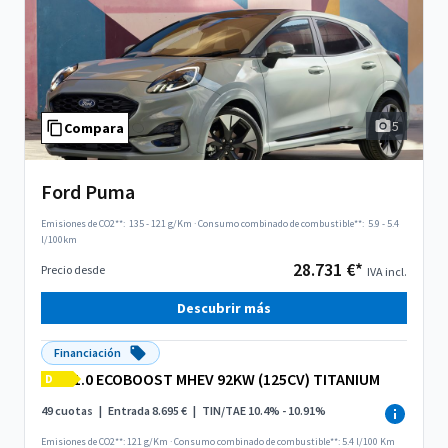
5
Compara
Ford Puma
Emisiones de CO2**:
135 - 121 g/Km
·
Consumo combinado de combustible**:
5.9 - 5.4
l/100km
28.731 €*
Precio desde
IVA incl.
Descubrir más
Financiación
1.0 ECOBOOST MHEV 92KW (125CV) TITANIUM
D
49 cuotas
|
Entrada 8.695 €
|
TIN/TAE 10.4% - 10.91%
Emisiones de CO2**: 121 g/Km
·
Consumo combinado de combustible**: 5.4 l/100 Km