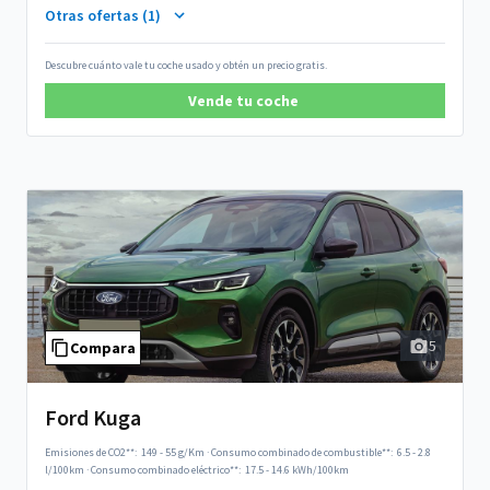
Otras ofertas (1)
Descubre cuánto vale tu coche usado y obtén un precio gratis.
Vende tu coche
5
Compara
Ford Kuga
Emisiones de CO2**:
149 - 55 g/Km
·
Consumo combinado de combustible**:
6.5 - 2.8
l/100km
·
Consumo combinado eléctrico**:
17.5 - 14.6 kWh/100km