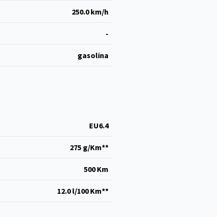
250.0 km/h
-
gasolina
EU6.4
275 g/Km**
500 Km
12.0 l/100 Km**