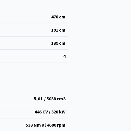
478
cm
191
cm
139
cm
4
5,0 L / 5038 cm
3
446 CV / 328 kW
533 Nm al 4600 rpm