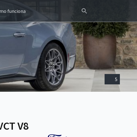
mo funciona
5
VCT V8