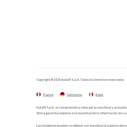
Copyright © 2026 AutoXY S.p.A. Todos los derechos reservados.
France
Germania
Italia
AutoXY S.p.A. se compromete a velar por la exactitud y actualiza
ofrece garantía respecto a la exactitud de la información de cu
Las imágenes pueden no reflejar con exactitud el aspecto del v