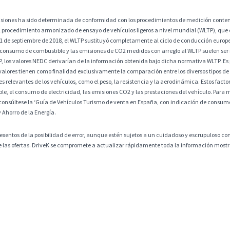
misiones ha sido determinada de conformidad con los procedimientos de medición contem
 procedimiento armonizado de ensayo de vehículos ligeros a nivel mundial (WLTP), que
 1 de septiembre de 2018, el WLTP sustituyó completamente al ciclo de conducción europ
 consumo de combustible y las emisiones de CO2 medidos con arreglo al WLTP suelen ser
os valores NEDC derivarían de la información obtenida bajo dicha normativa WLTP. Es po
alores tienen como finalidad exclusivamente la comparación entre los diversos tipos de 
 relevantes de los vehículos, como el peso, la resistencia y la aerodinámica. Estos factore
, el consumo de electricidad, las emisiones CO2 y las prestaciones del vehículo. Para m
consúltese la ‘Guía de Vehículos Turismo de venta en España, con indicación de consumos
y Ahorro de la Energía.
exentos de la posibilidad de error, aunque estén sujetos a un cuidadoso y escrupuloso co
 de las ofertas. DriveK se compromete a actualizar rápidamente toda la información mostra