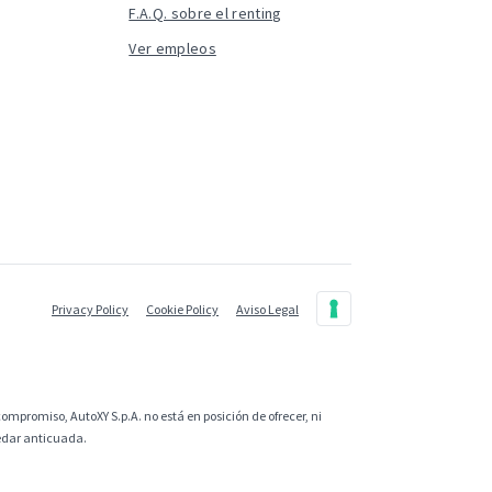
F.A.Q. sobre el renting
Ver empleos
Privacy Policy
Cookie Policy
Aviso Legal
ompromiso, AutoXY S.p.A. no está en posición de ofrecer, ni
uedar anticuada.