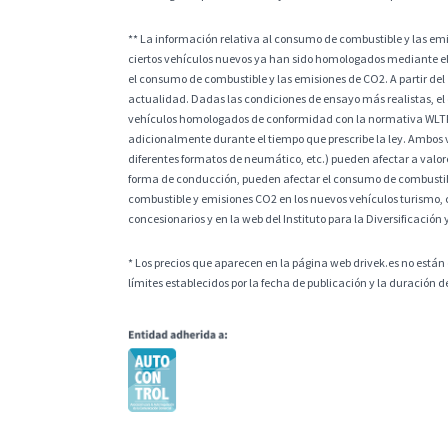
** La información relativa al consumo de combustible y las e
ciertos vehículos nuevos ya han sido homologados mediante el
el consumo de combustible y las emisiones de CO2. A partir del
actualidad. Dadas las condiciones de ensayo más realistas, el
vehículos homologados de conformidad con la normativa WLTP, l
adicionalmente durante el tiempo que prescribe la ley. Ambos v
diferentes formatos de neumático, etc.) pueden afectar a valores
forma de conducción, pueden afectar el consumo de combustible
combustible y emisiones CO2 en los nuevos vehículos turismo, 
concesionarios y en la web del Instituto para la Diversificación 
* Los precios que aparecen en la página web drivek.es no están 
límites establecidos por la fecha de publicación y la duración