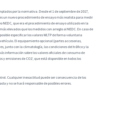
plados por la normativa. Desde el 1 de septiembre de 2017,
 es un nuevo procedimiento de ensayo más realista para medir
eo NEDC, que era el procedimiento de ensayo utilizado en la
 más elevados que los medidos con arreglo al NEDC. En caso de
sible especificar los valores WLTP de forma voluntaria
vehículo. El equipamiento opcional (partes accesorias,
s, junto con la climatología, las condiciones del tráfico y la
ás información sobre los valores oficiales de consumo de
 y emisiones de CO2’, que está disponible en todos los
ntrol. Cualquier inexactitud puede ser consecuencia de los
da y no se hará responsable de posibles errores.