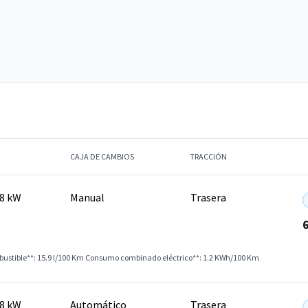
CAJA DE CAMBIOS
TRACCIÓN
28 kW
Manual
Trasera
stible**: 15.9 l/100 Km
Consumo combinado eléctrico**: 1.2 KWh/100 Km
28 kW
Automático
Trasera