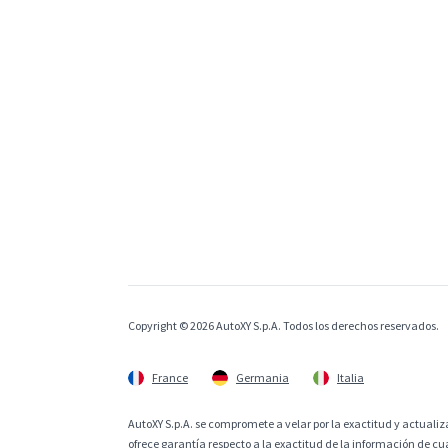
Copyright © 2026 AutoXY S.p.A. Todos los derechos reservados.
France
Germania
Italia
AutoXY S.p.A. se compromete a velar por la exactitud y actualiza
ofrece garantía respecto a la exactitud de la información de cu