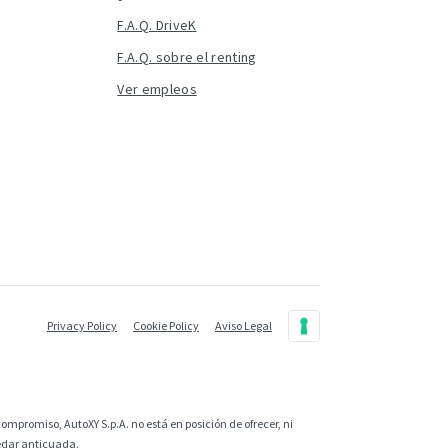
F.A.Q. DriveK
F.A.Q. sobre el renting
Ver empleos
Privacy Policy
Cookie Policy
Aviso Legal
ompromiso, AutoXY S.p.A. no está en posición de ofrecer, ni
uedar anticuada.