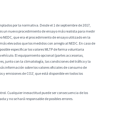
plados por la normativa. Desde el 1 de septiembre de 2017,
 es un nuevo procedimiento de ensayo más realista para medir
eo NEDC, que era el procedimiento de ensayo utilizado en la
 más elevados que los medidos con arreglo al NEDC. En caso de
sible especificar los valores WLTP de forma voluntaria
vehículo. El equipamiento opcional (partes accesorias,
s, junto con la climatología, las condiciones del tráfico y la
ás información sobre los valores oficiales de consumo de
 y emisiones de CO2’, que está disponible en todos los
ntrol. Cualquier inexactitud puede ser consecuencia de los
da y no se hará responsable de posibles errores.