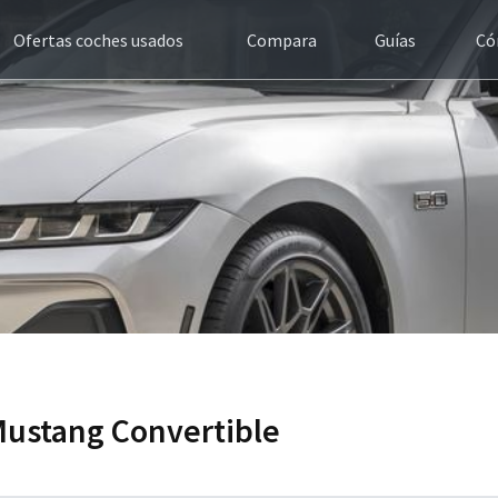
Ofertas coches usados
Compara
Guías
Có
 Mustang Convertible