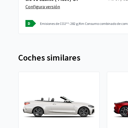
Configura versión
D
Emisiones de CO2**: 282 g/Km
Consumo combinado de combu
Coches similares