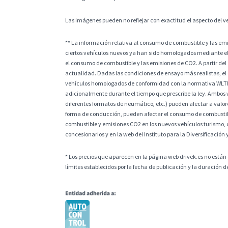
Las imágenes pueden no reflejar con exactitud el aspecto del v
** La información relativa al consumo de combustible y las e
ciertos vehículos nuevos ya han sido homologados mediante el
el consumo de combustible y las emisiones de CO2. A partir del
actualidad. Dadas las condiciones de ensayo más realistas, el
vehículos homologados de conformidad con la normativa WLTP, l
adicionalmente durante el tiempo que prescribe la ley. Ambos v
diferentes formatos de neumático, etc.) pueden afectar a valores
forma de conducción, pueden afectar el consumo de combustible
combustible y emisiones CO2 en los nuevos vehículos turismo, 
concesionarios y en la web del Instituto para la Diversificación 
* Los precios que aparecen en la página web drivek.es no están 
límites establecidos por la fecha de publicación y la duración