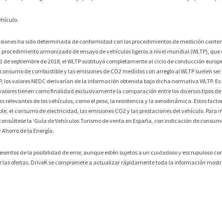
ehículo.
misiones ha sido determinada de conformidad con los procedimientos de medición contem
 procedimiento armonizado de ensayo de vehículos ligeros a nivel mundial (WLTP), que
 1 de septiembre de 2018, el WLTP sustituyó completamente al ciclo de conducción europ
 consumo de combustible y las emisiones de CO2 medidos con arreglo al WLTP suelen ser
os valores NEDC derivarían de la información obtenida bajo dicha normativa WLTP. Es po
alores tienen como finalidad exclusivamente la comparación entre los diversos tipos de 
 relevantes de los vehículos, como el peso, la resistencia y la aerodinámica. Estos factore
, el consumo de electricidad, las emisiones CO2 y las prestaciones del vehículo. Para m
consúltese la ‘Guía de Vehículos Turismo de venta en España, con indicación de consumos
y Ahorro de la Energía.
exentos de la posibilidad de error, aunque estén sujetos a un cuidadoso y escrupuloso co
 de las ofertas. DriveK se compromete a actualizar rápidamente toda la información mostra