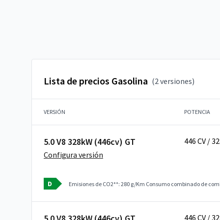
Lista de precios Gasolina
(2 versiones)
VERSIÓN
POTENCIA
5.0 V8 328kW (446cv) GT
446 CV / 3
Configura versión
D
Emisiones de CO2**: 280 g/Km
Consumo combinado de combu
5.0 V8 328kW (446cv) GT
446 CV / 3