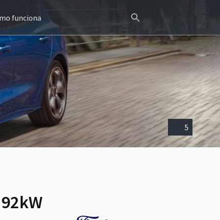
mo funciona
5
V 92kW