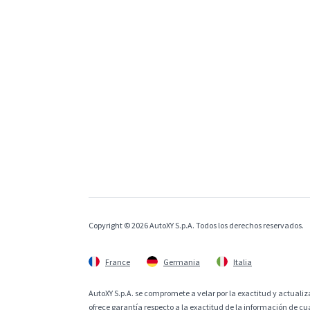
Copyright © 2026 AutoXY S.p.A. Todos los derechos reservados.
France
Germania
Italia
AutoXY S.p.A. se compromete a velar por la exactitud y actualiza
ofrece garantía respecto a la exactitud de la información de cu