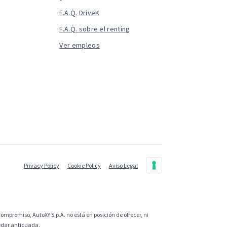
F.A.Q. DriveK
F.A.Q. sobre el renting
Ver empleos
Privacy Policy
Cookie Policy
Aviso Legal
ompromiso, AutoXY S.p.A. no está en posición de ofrecer, ni
uedar anticuada.