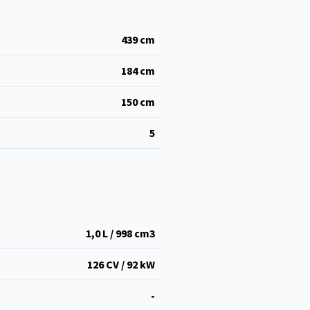
439
cm
184
cm
150
cm
5
1,0 L / 998 cm
3
126 CV / 92 kW
-