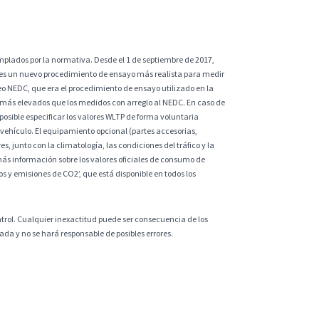
plados por la normativa. Desde el 1 de septiembre de 2017,
 es un nuevo procedimiento de ensayo más realista para medir
eo NEDC, que era el procedimiento de ensayo utilizado en la
 más elevados que los medidos con arreglo al NEDC. En caso de
sible especificar los valores WLTP de forma voluntaria
vehículo. El equipamiento opcional (partes accesorias,
s, junto con la climatología, las condiciones del tráfico y la
ás información sobre los valores oficiales de consumo de
 y emisiones de CO2’, que está disponible en todos los
ntrol. Cualquier inexactitud puede ser consecuencia de los
da y no se hará responsable de posibles errores.