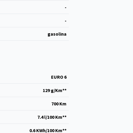
-
-
gasolina
EURO 6
129 g/Km**
700 Km
7.4 l/100 Km**
0.6 KWh/100 Km**