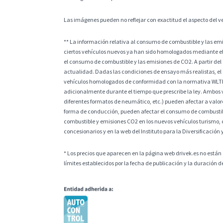
Las imágenes pueden no reflejar con exactitud el aspecto del v
** La información relativa al consumo de combustible y las e
ciertos vehículos nuevos ya han sido homologados mediante el
el consumo de combustible y las emisiones de CO2. A partir del
actualidad. Dadas las condiciones de ensayo más realistas, el
vehículos homologados de conformidad con la normativa WLTP, l
adicionalmente durante el tiempo que prescribe la ley. Ambos v
diferentes formatos de neumático, etc.) pueden afectar a valores
forma de conducción, pueden afectar el consumo de combustible
combustible y emisiones CO2 en los nuevos vehículos turismo, 
concesionarios y en la web del Instituto para la Diversificación 
* Los precios que aparecen en la página web drivek.es no están 
límites establecidos por la fecha de publicación y la duración