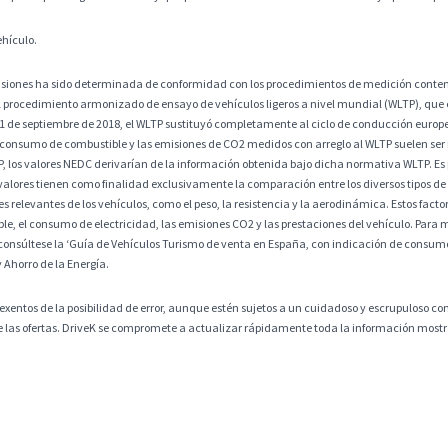
ehículo.
misiones ha sido determinada de conformidad con los procedimientos de medición contem
 procedimiento armonizado de ensayo de vehículos ligeros a nivel mundial (WLTP), que
 1 de septiembre de 2018, el WLTP sustituyó completamente al ciclo de conducción europ
 consumo de combustible y las emisiones de CO2 medidos con arreglo al WLTP suelen ser
os valores NEDC derivarían de la información obtenida bajo dicha normativa WLTP. Es po
alores tienen como finalidad exclusivamente la comparación entre los diversos tipos de 
 relevantes de los vehículos, como el peso, la resistencia y la aerodinámica. Estos factore
, el consumo de electricidad, las emisiones CO2 y las prestaciones del vehículo. Para m
consúltese la ‘Guía de Vehículos Turismo de venta en España, con indicación de consumos
y Ahorro de la Energía.
exentos de la posibilidad de error, aunque estén sujetos a un cuidadoso y escrupuloso co
 de las ofertas. DriveK se compromete a actualizar rápidamente toda la información mostra