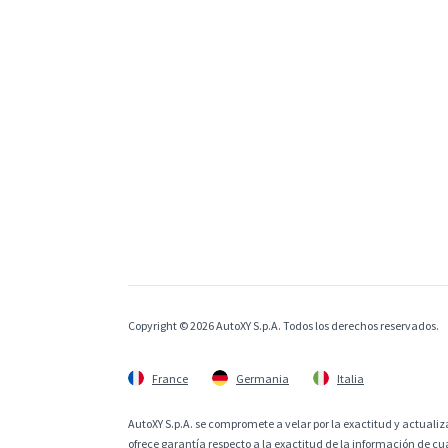
Copyright © 2026 AutoXY S.p.A. Todos los derechos reservados.
France
Germania
Italia
AutoXY S.p.A. se compromete a velar por la exactitud y actualiza
ofrece garantía respecto a la exactitud de la información de cu