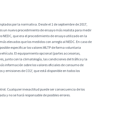
plados por la normativa. Desde el 1 de septiembre de 2017,
 es un nuevo procedimiento de ensayo más realista para medir
eo NEDC, que era el procedimiento de ensayo utilizado en la
 más elevados que los medidos con arreglo al NEDC. En caso de
sible especificar los valores WLTP de forma voluntaria
vehículo. El equipamiento opcional (partes accesorias,
s, junto con la climatología, las condiciones del tráfico y la
ás información sobre los valores oficiales de consumo de
 y emisiones de CO2’, que está disponible en todos los
ntrol. Cualquier inexactitud puede ser consecuencia de los
da y no se hará responsable de posibles errores.