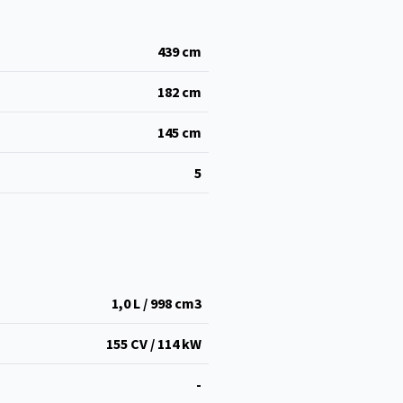
439
cm
182
cm
145
cm
5
1,0 L / 998 cm
3
155 CV / 114 kW
-