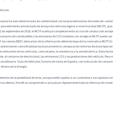
ehículo.
misiones ha sido determinada de conformidad con los procedimientos de medición contem
 procedimiento armonizado de ensayo de vehículos ligeros a nivel mundial (WLTP), que
 1 de septiembre de 2018, el WLTP sustituyó completamente al ciclo de conducción europ
 consumo de combustible y las emisiones de CO2 medidos con arreglo al WLTP suelen ser
os valores NEDC derivarían de la información obtenida bajo dicha normativa WLTP. Es po
alores tienen como finalidad exclusivamente la comparación entre los diversos tipos de 
 relevantes de los vehículos, como el peso, la resistencia y la aerodinámica. Estos factore
, el consumo de electricidad, las emisiones CO2 y las prestaciones del vehículo. Para m
consúltese la ‘Guía de Vehículos Turismo de venta en España, con indicación de consumos
y Ahorro de la Energía.
exentos de la posibilidad de error, aunque estén sujetos a un cuidadoso y escrupuloso co
 de las ofertas. DriveK se compromete a actualizar rápidamente toda la información mostra