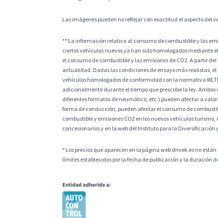
Las imágenes pueden no reflejar con exactitud el aspecto del v
** La información relativa al consumo de combustible y las e
ciertos vehículos nuevos ya han sido homologados mediante el
el consumo de combustible y las emisiones de CO2. A partir del
actualidad. Dadas las condiciones de ensayo más realistas, el
vehículos homologados de conformidad con la normativa WLTP, l
adicionalmente durante el tiempo que prescribe la ley. Ambos v
diferentes formatos de neumático, etc.) pueden afectar a valores
forma de conducción, pueden afectar el consumo de combustible
combustible y emisiones CO2 en los nuevos vehículos turismo, 
concesionarios y en la web del Instituto para la Diversificación 
* Los precios que aparecen en la página web drivek.es no están 
límites establecidos por la fecha de publicación y la duración