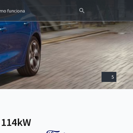
mo funciona
5
V 114kW