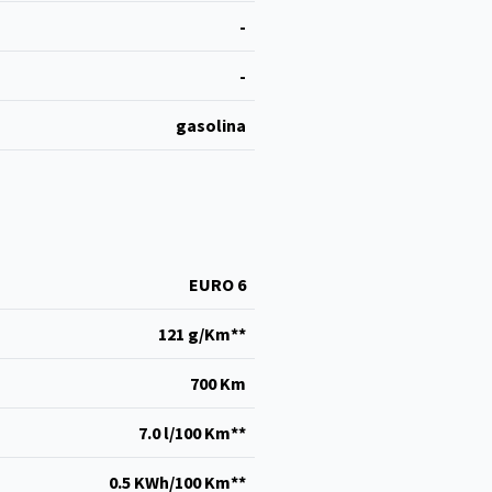
-
-
gasolina
EURO 6
121 g/Km**
700 Km
7.0 l/100 Km**
0.5 KWh/100 Km**