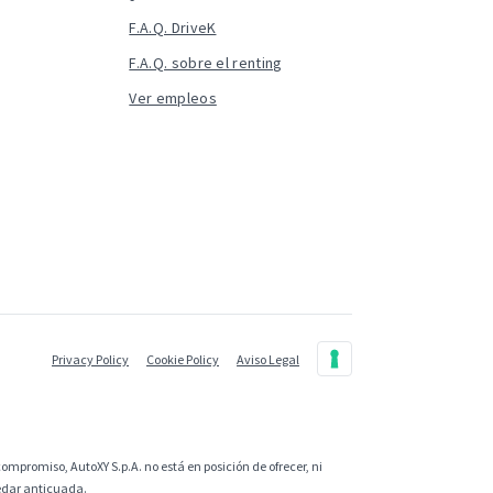
F.A.Q. DriveK
F.A.Q. sobre el renting
Ver empleos
Privacy Policy
Cookie Policy
Aviso Legal
ompromiso, AutoXY S.p.A. no está en posición de ofrecer, ni
uedar anticuada.