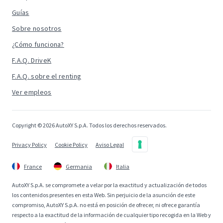
Guías
Sobre nosotros
¿Cómo funciona?
F.A.Q. DriveK
F.A.Q. sobre el renting
Ver empleos
Copyright © 2026 AutoXY S.p.A. Todos los derechos reservados.
Privacy Policy
Cookie Policy
Aviso Legal
France
Germania
Italia
AutoXY S.p.A. se compromete a velar por la exactitud y actualización de todos
los contenidos presentes en esta Web. Sin perjuicio de la asunción de este
compromiso, AutoXY S.p.A. no está en posición de ofrecer, ni ofrece garantía
respecto a la exactitud de la información de cualquier tipo recogida en la Web y