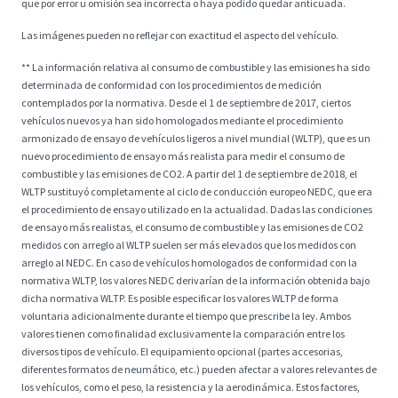
que por error u omisión sea incorrecta o haya podido quedar anticuada.
Las imágenes pueden no reflejar con exactitud el aspecto del vehículo.
** La información relativa al consumo de combustible y las emisiones ha sido
determinada de conformidad con los procedimientos de medición
contemplados por la normativa. Desde el 1 de septiembre de 2017, ciertos
vehículos nuevos ya han sido homologados mediante el procedimiento
armonizado de ensayo de vehículos ligeros a nivel mundial (WLTP), que es un
nuevo procedimiento de ensayo más realista para medir el consumo de
combustible y las emisiones de CO2. A partir del 1 de septiembre de 2018, el
WLTP sustituyó completamente al ciclo de conducción europeo NEDC, que era
el procedimiento de ensayo utilizado en la actualidad. Dadas las condiciones
de ensayo más realistas, el consumo de combustible y las emisiones de CO2
medidos con arreglo al WLTP suelen ser más elevados que los medidos con
arreglo al NEDC. En caso de vehículos homologados de conformidad con la
normativa WLTP, los valores NEDC derivarían de la información obtenida bajo
dicha normativa WLTP. Es posible especificar los valores WLTP de forma
voluntaria adicionalmente durante el tiempo que prescribe la ley. Ambos
valores tienen como finalidad exclusivamente la comparación entre los
diversos tipos de vehículo. El equipamiento opcional (partes accesorias,
diferentes formatos de neumático, etc.) pueden afectar a valores relevantes de
los vehículos, como el peso, la resistencia y la aerodinámica. Estos factores,