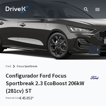
7
Ford
Focus Sportbreak
Configurador Ford Focus
Sportbreak 2.3 EcoBoost 206kW
(281cv) ST
€ 45.053*
Precio de lista