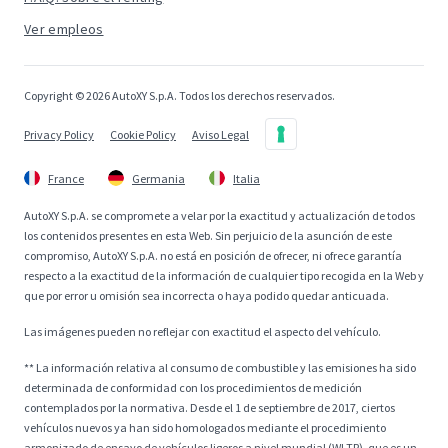
Ver empleos
Copyright © 2026 AutoXY S.p.A. Todos los derechos reservados.
Privacy Policy
Cookie Policy
Aviso Legal
France
Germania
Italia
AutoXY S.p.A. se compromete a velar por la exactitud y actualización de todos
los contenidos presentes en esta Web. Sin perjuicio de la asunción de este
compromiso, AutoXY S.p.A. no está en posición de ofrecer, ni ofrece garantía
respecto a la exactitud de la información de cualquier tipo recogida en la Web y
que por error u omisión sea incorrecta o haya podido quedar anticuada.
Las imágenes pueden no reflejar con exactitud el aspecto del vehículo.
** La información relativa al consumo de combustible y las emisiones ha sido
determinada de conformidad con los procedimientos de medición
contemplados por la normativa. Desde el 1 de septiembre de 2017, ciertos
vehículos nuevos ya han sido homologados mediante el procedimiento
armonizado de ensayo de vehículos ligeros a nivel mundial (WLTP), que es un