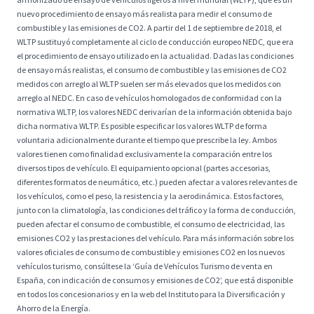
nuevo procedimiento de ensayo más realista para medir el consumo de
combustible y las emisiones de CO2. A partir del 1 de septiembre de 2018, el
WLTP sustituyó completamente al ciclo de conducción europeo NEDC, que era
el procedimiento de ensayo utilizado en la actualidad. Dadas las condiciones
de ensayo más realistas, el consumo de combustible y las emisiones de CO2
medidos con arreglo al WLTP suelen ser más elevados que los medidos con
arreglo al NEDC. En caso de vehículos homologados de conformidad con la
normativa WLTP, los valores NEDC derivarían de la información obtenida bajo
dicha normativa WLTP. Es posible especificar los valores WLTP de forma
voluntaria adicionalmente durante el tiempo que prescribe la ley. Ambos
valores tienen como finalidad exclusivamente la comparación entre los
diversos tipos de vehículo. El equipamiento opcional (partes accesorias,
diferentes formatos de neumático, etc.) pueden afectar a valores relevantes de
los vehículos, como el peso, la resistencia y la aerodinámica. Estos factores,
junto con la climatología, las condiciones del tráfico y la forma de conducción,
pueden afectar el consumo de combustible, el consumo de electricidad, las
emisiones CO2 y las prestaciones del vehículo. Para más información sobre los
valores oficiales de consumo de combustible y emisiones CO2 en los nuevos
vehículos turismo, consúltese la ‘Guía de Vehículos Turismo de venta en
España, con indicación de consumos y emisiones de CO2’, que está disponible
en todos los concesionarios y en la web del Instituto para la Diversificación y
Ahorro de la Energía.