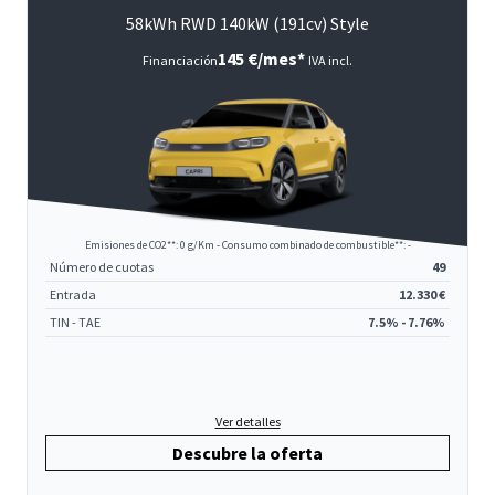
58kWh RWD 140kW (191cv) Style
145 €/mes*
Financiación
IVA incl.
Emisiones de CO2**: 0 g/Km - Consumo combinado de combustible**: -
Número de cuotas
49
Entrada
12.330 €
TIN - TAE
7.5% - 7.76%
Ver detalles
Descubre la oferta