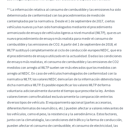
** La información relativa al consumo de combustible y las emisiones ha sido
determinada de conformidad con los procedimientos de medición
contemplados por la normativa. Desde el 1 de septiembre de 2017, ciertos
vehículos nuevos ya han sido homologados mediante el procedimiento
armonizado de ensayo de vehículos ligeros a nivel mundial (WLTP), que es un
nuevo procedimiento de ensayo más realista para medir el consumo de
combustible y las emisiones de CO2. A partir del 1 de septiembre de 2018, el
WLTP sustituyó completamente al ciclo de conducción europeo NEDC, que era
el procedimiento de ensayo utilizado en la actualidad. Dadas las condiciones
de ensayo más realistas, el consumo de combustible y las emisiones de CO2
medidos con arreglo al WLTP suelen ser más elevados que los medidos con
arreglo al NEDC. En caso de vehículos homologados de conformidad con la
normativa WLTP, los valores NEDC derivarían de la información obtenida bajo
dicha normativa WLTP. Es posible especificar los valores WLTP de forma
voluntaria adicionalmente durante el tiempo que prescribe la ley. Ambos
valores tienen como finalidad exclusivamente la comparación entre los
diversos tipos de vehículo. El equipamiento opcional (partes accesorias,
diferentes formatos de neumático, etc.) pueden afectar a valores relevantes de
los vehículos, como el peso, la resistencia y la aerodinámica. Estos factores,
junto con la climatología, las condiciones del tráfico y la forma de conducción,
pueden afectar el consumo de combustible, el consumo de electricidad, las