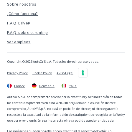
Sobre nosotros
¿Cómo funciona?
F.A.Q. DriveK
F.A.Q. sobre el renting
Ver empleos
Copyright © 2026 AutoXY S.p.A. Todos los derechos reservados.
Privacy Policy
Cookie Policy
Aviso Legal
France
Germania
Italia
AutoXY S.p.A. se compromete a velar por la exactitud y actualización de todos
los contenidos presentes en esta Web. Sin perjuicio de la asunción de este
compromiso, AutoXY S.p.A. no está en posición de ofrecer, ni ofrece garantía
respecto a la exactitud de la información de cualquier tipo recogida en la Web y
que por error u omisión sea incorrecta o haya podido quedar anticuada.
Las imágenes pueden no reflejar con exactitud el aspecto del vehículo.