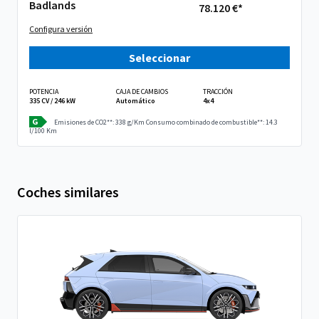
Badlands
78.120 €*
Configura versión
Seleccionar
POTENCIA
CAJA DE CAMBIOS
TRACCIÓN
335 CV / 246 kW
Automático
4x4
G
Emisiones de CO2**: 338 g/Km
Consumo combinado de combustible**: 14.3
l/100 Km
Coches similares