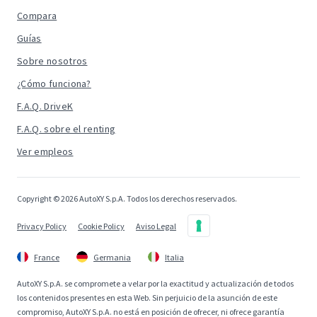
Compara
Guías
Sobre nosotros
¿Cómo funciona?
F.A.Q. DriveK
F.A.Q. sobre el renting
Ver empleos
Copyright © 2026 AutoXY S.p.A. Todos los derechos reservados.
Privacy Policy
Cookie Policy
Aviso Legal
France
Germania
Italia
AutoXY S.p.A. se compromete a velar por la exactitud y actualización de todos
los contenidos presentes en esta Web. Sin perjuicio de la asunción de este
compromiso, AutoXY S.p.A. no está en posición de ofrecer, ni ofrece garantía