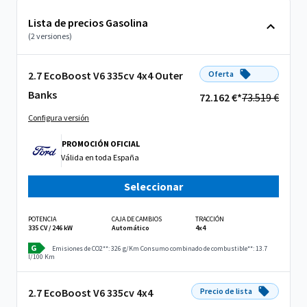
Lista de precios Gasolina
(2 versiones)
2.7 EcoBoost V6 335cv 4x4 Outer
Oferta
Banks
72.162 €*
73.519 €
Configura versión
PROMOCIÓN OFICIAL
Válida en
toda España
Seleccionar
POTENCIA
CAJA DE CAMBIOS
TRACCIÓN
335 CV / 246 kW
Automático
4x4
G
Emisiones de CO2**: 326 g/Km
Consumo combinado de combustible**: 13.7
l/100 Km
2.7 EcoBoost V6 335cv 4x4
Precio de lista