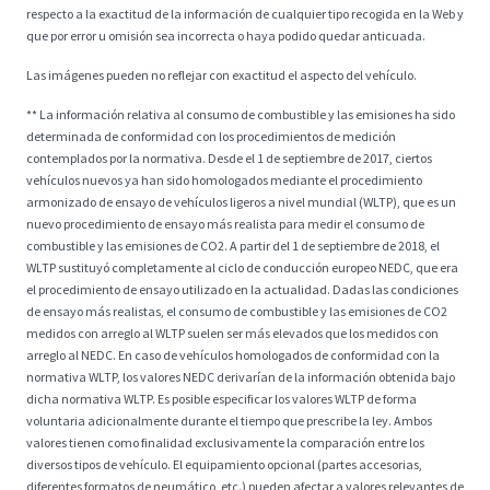
respecto a la exactitud de la información de cualquier tipo recogida en la Web y
que por error u omisión sea incorrecta o haya podido quedar anticuada.
Las imágenes pueden no reflejar con exactitud el aspecto del vehículo.
** La información relativa al consumo de combustible y las emisiones ha sido
determinada de conformidad con los procedimientos de medición
contemplados por la normativa. Desde el 1 de septiembre de 2017, ciertos
vehículos nuevos ya han sido homologados mediante el procedimiento
armonizado de ensayo de vehículos ligeros a nivel mundial (WLTP), que es un
nuevo procedimiento de ensayo más realista para medir el consumo de
combustible y las emisiones de CO2. A partir del 1 de septiembre de 2018, el
WLTP sustituyó completamente al ciclo de conducción europeo NEDC, que era
el procedimiento de ensayo utilizado en la actualidad. Dadas las condiciones
de ensayo más realistas, el consumo de combustible y las emisiones de CO2
medidos con arreglo al WLTP suelen ser más elevados que los medidos con
arreglo al NEDC. En caso de vehículos homologados de conformidad con la
normativa WLTP, los valores NEDC derivarían de la información obtenida bajo
dicha normativa WLTP. Es posible especificar los valores WLTP de forma
voluntaria adicionalmente durante el tiempo que prescribe la ley. Ambos
valores tienen como finalidad exclusivamente la comparación entre los
diversos tipos de vehículo. El equipamiento opcional (partes accesorias,
diferentes formatos de neumático, etc.) pueden afectar a valores relevantes de