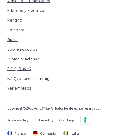
Vehículos Comerciales
Híbridos y Eléctricos
Renting
Compara
Guías
Sobre nosotros
¿Cómo funciona?
F.A.Q. DriveK
F.A.Q. sobre el renting
Ver empleos
Copyright © 2026 AutoXY S.p.A. Todos los derechos reservados.
Privacy Policy
Cookie Policy
Aviso Legal
France
Germania
Italia