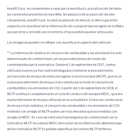
AutoXY S.p.A. se compromete a velar por la exactitud y actualización de todos
los contenidos presentes en esta Web. Sin perjuicio de la asunción de este
compromiso, AutoXY S.p.A. no está en posición de ofrecer, ni ofrece garantía
respecto a la exactitud de la información de cualquier tipo recogida en la Web y
que por error u omisión sea incorrecta o haya podido quedar anticuada.
Las imágenes pueden no reflejar con exactitud el aspecto del vehículo.
** La información relativa al consumo de combustible y las emisiones ha sido
determinada de conformidad con los procedimientos de medición
contemplados por la normativa. Desde el 1 de septiembre de 2017, ciertos
vehículos nuevos ya han sido homologados mediante el procedimiento
armonizado de ensayo de vehículos ligeros a nivel mundial (WLTP), que es un
nuevo procedimiento de ensayo más realista para medir el consumo de
combustible y las emisiones de CO2. A partir del 1 de septiembre de 2018, el
WLTP sustituyó completamente al ciclo de conducción europeo NEDC, que era
el procedimiento de ensayo utilizado en la actualidad. Dadas las condiciones
de ensayo más realistas, el consumo de combustible y las emisiones de CO2
medidos con arreglo al WLTP suelen ser más elevados que los medidos con
arreglo al NEDC. En caso de vehículos homologados de conformidad con la
normativa WLTP, los valores NEDC derivarían de la información obtenida bajo
dicha normativa WLTP. Es posible especificar los valores WLTP de forma