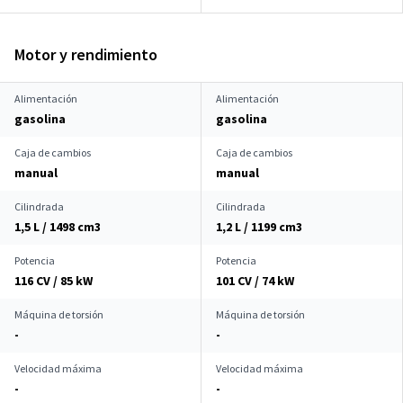
Motor y rendimiento
Alimentación
Alimentación
gasolina
gasolina
Caja de cambios
Caja de cambios
manual
manual
Cilindrada
Cilindrada
1,5 L / 1498 cm
3
1,2 L / 1199 cm
3
Potencia
Potencia
116 CV / 85 kW
101 CV / 74 kW
Máquina de torsión
Máquina de torsión
-
-
Velocidad máxima
Velocidad máxima
-
-