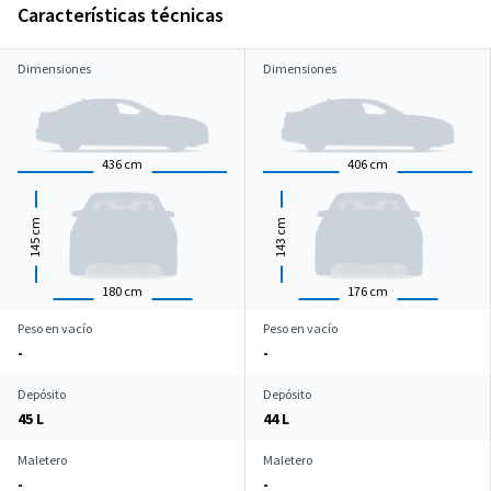
Características técnicas
Dimensiones
Dimensiones
436
cm
406
cm
cm
cm
145
143
180
cm
176
cm
Peso en vacío
Peso en vacío
-
-
Depósito
Depósito
45 L
44 L
Maletero
Maletero
-
-