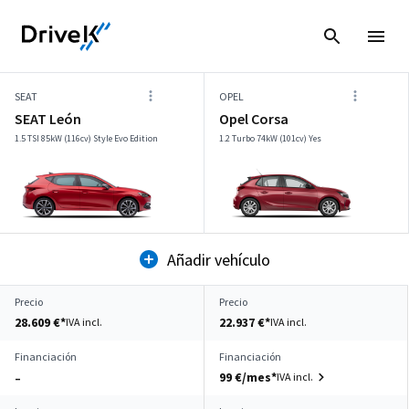
SEAT
OPEL
SEAT León
Opel Corsa
1.5 TSI 85kW (116cv) Style Evo Edition
1.2 Turbo 74kW (101cv) Yes
Añadir vehículo
Precio
Precio
28.609 €*
22.937 €*
IVA incl.
IVA incl.
Financiación
Financiación
99 €/mes*
IVA incl.
–