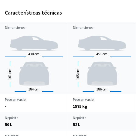
Características técnicas
Dimensiones
Dimensiones
438
cm
451
cm
cm
cm
161
165
184
cm
186
cm
Peso en vacío
Peso en vacío
-
1575 kg
Depósito
Depósito
50 L
52 L
Maletero
Maletero