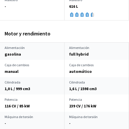
-
616 L
Motor y rendimiento
Alimentación
Alimentación
gasolina
full hybrid
Caja de cambios
Caja de cambios
manual
automático
Cilindrada
Cilindrada
1,0 L / 999 cm
3
1,6 L / 1598 cm
3
Potencia
Potencia
116 CV / 85 kW
239 CV / 176 kW
Máquina de torsión
Máquina de torsión
-
-