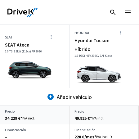
HYUNDAI
SEAT
Hyundai Tucson
SEAT Ateca
Híbrido
1.0 TSI 85kW (116cv) FR 2026
1.6 TGDi HEV 239CV 6AT Klass
Añadir vehículo
Precio
Precio
34.229 €*
40.925 €*
IVA incl.
IVA incl.
Financiación
Financiación
220 €/mes*
IVA incl.
–