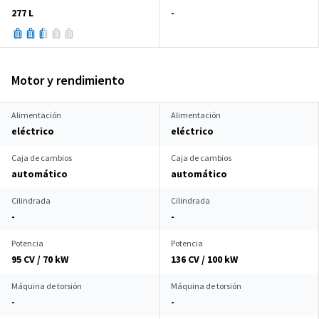
277 L
-
Motor y rendimiento
Alimentación
Alimentación
eléctrico
eléctrico
Caja de cambios
Caja de cambios
automático
automático
Cilindrada
Cilindrada
-
-
Potencia
Potencia
95 CV / 70 kW
136 CV / 100 kW
Máquina de torsión
Máquina de torsión
-
-