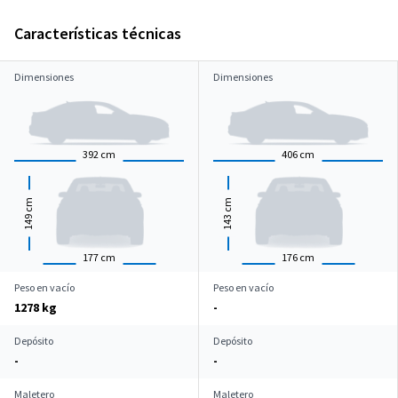
Características técnicas
Dimensiones
Dimensiones
392
cm
406
cm
cm
cm
149
143
177
cm
176
cm
Peso en vacío
Peso en vacío
1278 kg
-
Depósito
Depósito
-
-
Maletero
Maletero