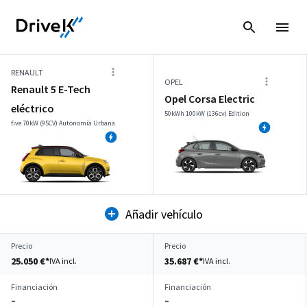
RENAULT
OPEL
Renault 5 E-Tech
Opel Corsa Electric
eléctrico
50kWh 100kW (136cv) Edition
five 70kW (95CV) Autonomía Urbana
Añadir vehículo
Precio
Precio
25.050 €*
35.687 €*
IVA incl.
IVA incl.
Financiación
Financiación
–
–