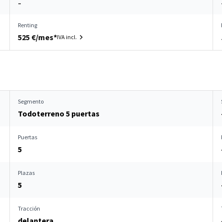
–
Renting
525 €/mes*
IVA incl.
Segmento
Todoterreno 5 puertas
Puertas
5
Plazas
5
Tracción
delantera