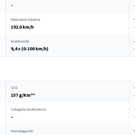
-
Velocidad máxima
192.0 km/h
Aceleración
9,4 s (0-100 km/h)
CO2
157 g/Km**
Categoría de eficiencia
–
Homologación