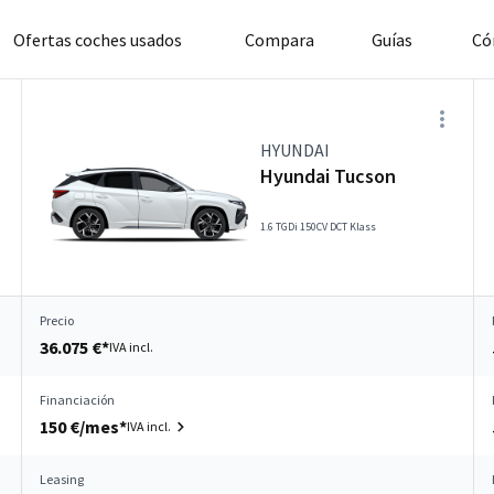
Ofertas coches usados
Compara
Guías
Có
HYUNDAI
Hyundai Tucson
1.6 TGDi 150CV DCT Klass
Precio
36.075 €*
IVA incl.
Financiación
150 €/mes*
IVA incl.
Leasing