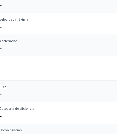
–
Velocidad máxima
–
Aceleración
–
CO2
–
Categoría de eficiencia
–
Homologación