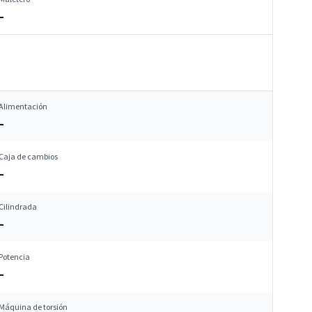
–
Alimentación
–
Caja de cambios
–
Cilindrada
–
Potencia
–
Máquina de torsión