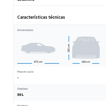
Características técnicas
Dimensiones
cm
183
475
cm
184
cm
Peso en vacío
-
Depósito
50 L
Maletero