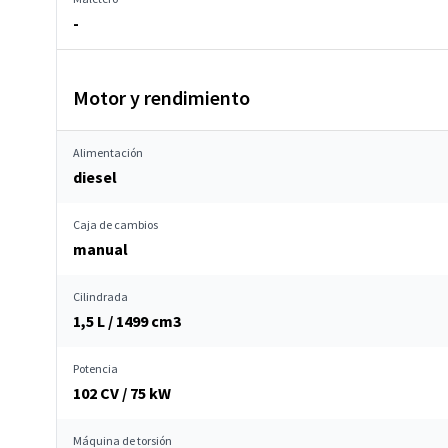
-
Motor y rendimiento
Alimentación
diesel
Caja de cambios
manual
Cilindrada
1,5 L / 1499 cm
3
Potencia
102 CV / 75 kW
Máquina de torsión