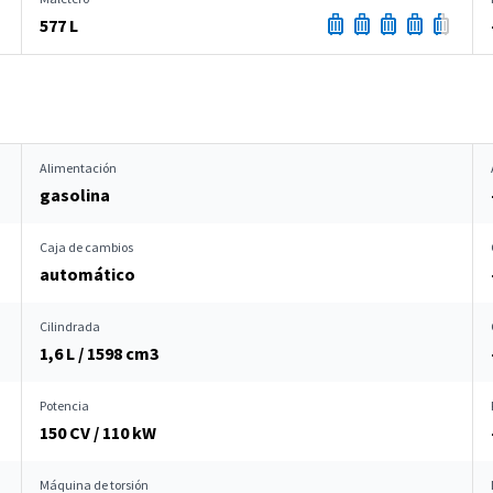
577 L
Alimentación
gasolina
Caja de cambios
automático
Cilindrada
1,6 L / 1598 cm
3
Potencia
150 CV / 110 kW
Máquina de torsión