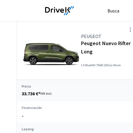
Busca
PEUGEOT
Peugeot Nuevo Rifter
Long
1.5 BlueHDi 75kW (102cv) Allure
Precio
33.736 €*
IVA incl.
Financiación
–
Leasing