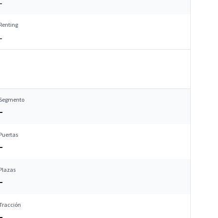
–
Renting
–
Segmento
–
Puertas
–
Plazas
–
Tracción
–