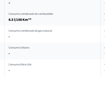
–
Consumo combinado de combustible
6.3 l/100 Km**
Consumo combinado de gas natural
-
Consumo Urbano
-
Consumo Extra Urb.
-