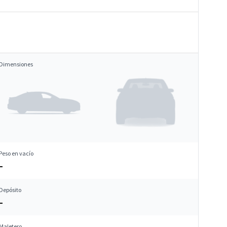
Dimensiones
Peso en vacío
–
Depósito
–
Maletero