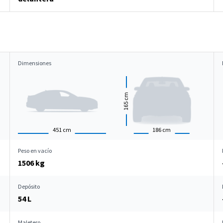
Dimensiones
cm
165
451
cm
186
cm
Peso en vacío
1506 kg
Depósito
54 L
Maletero