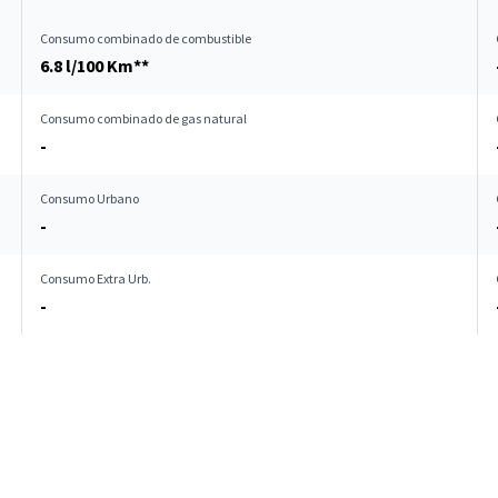
Consumo combinado de combustible
6.8 l/100 Km**
Consumo combinado de gas natural
-
Consumo Urbano
-
Consumo Extra Urb.
-