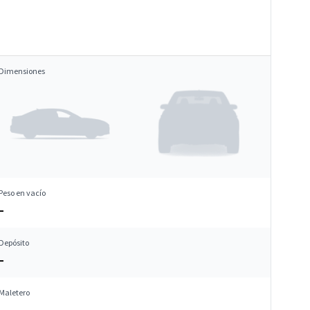
Dimensiones
Peso en vacío
–
Depósito
–
Maletero
–