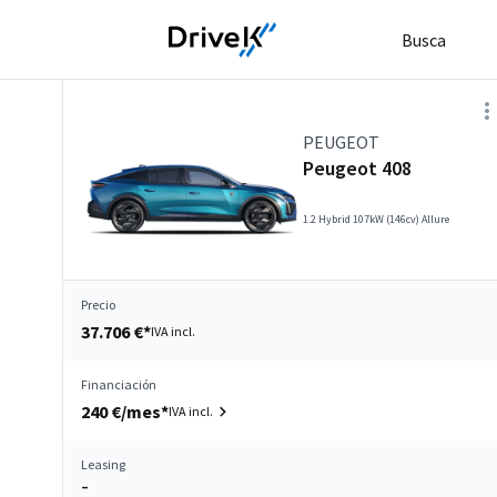
Busca
PEUGEOT
Peugeot 408
1.2 Hybrid 107kW (146cv) Allure
Precio
37.706 €*
IVA incl.
Financiación
240 €/mes*
IVA incl.
Leasing
–