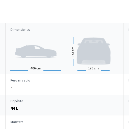
Dimensiones
cm
143
406
cm
176
cm
Peso en vacío
-
Depósito
44 L
Maletero
-