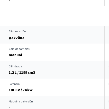
Alimentación
gasolina
Caja de cambios
manual
Cilindrada
1,2 L / 1199 cm
3
Potencia
101 CV / 74 kW
Máquina de torsión
-