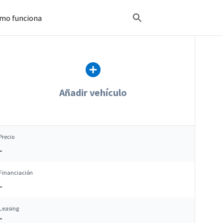
mo funciona
Añadir vehículo
Precio
–
Financiación
–
Leasing
–