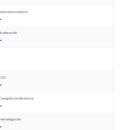
Velocidad máxima
–
Aceleración
–
CO2
–
Categoría de eficiencia
–
Homologación
–