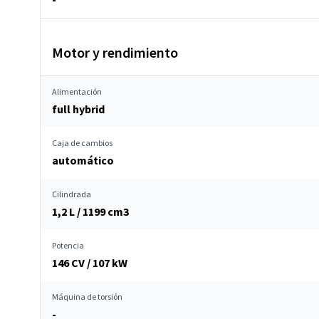
Motor y rendimiento
Alimentación
full hybrid
Caja de cambios
automático
Cilindrada
1,2 L / 1199 cm
3
Potencia
146 CV / 107 kW
Máquina de torsión
-