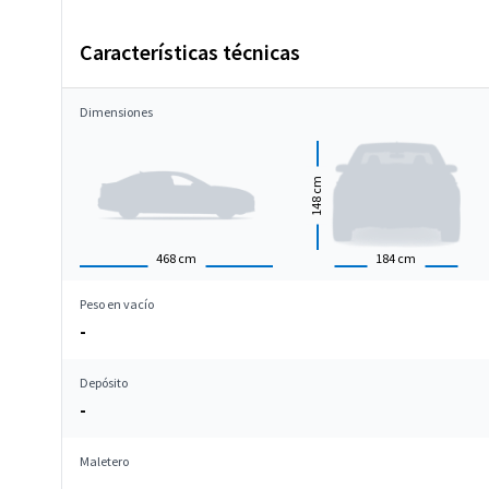
Características técnicas
Dimensiones
cm
148
468
cm
184
cm
Peso en vacío
-
Depósito
-
Maletero
-