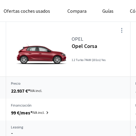
Ofertas coches usados
Compara
Guías
Có
OPEL
Opel Corsa
1.2 Turbo 74kW (101cv) Yes
Precio
22.937 €*
IVA incl.
Financiación
99 €/mes*
IVA incl.
Leasing
–