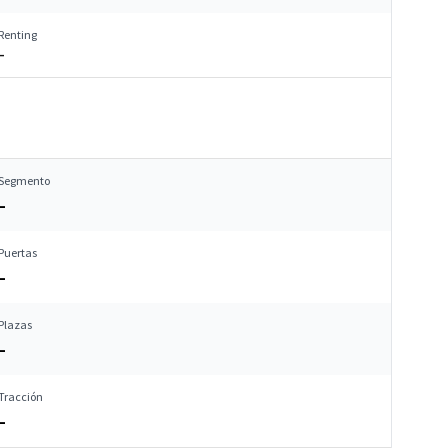
Renting
–
Segmento
–
Puertas
–
Plazas
–
Tracción
–