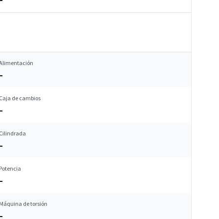
Alimentación
–
Caja de cambios
–
Cilindrada
–
Potencia
–
Máquina de torsión
–