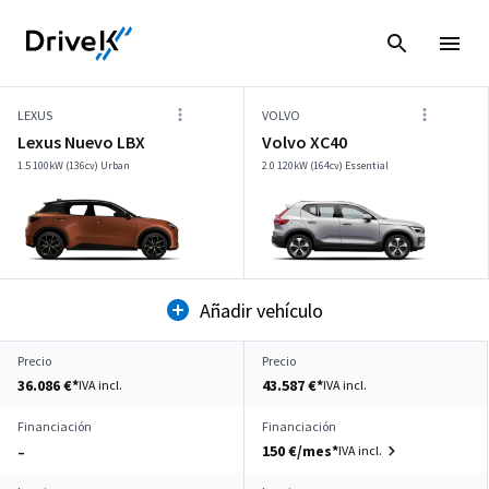
LEXUS
VOLVO
Lexus Nuevo LBX
Volvo XC40
1.5 100kW (136cv) Urban
2.0 120kW (164cv) Essential
Añadir vehículo
Precio
Precio
36.086 €*
43.587 €*
IVA incl.
IVA incl.
Financiación
Financiación
150 €/mes*
IVA incl.
–