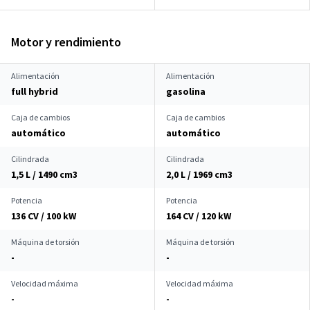
Motor y rendimiento
Alimentación
Alimentación
full hybrid
gasolina
Caja de cambios
Caja de cambios
automático
automático
Cilindrada
Cilindrada
1,5 L / 1490 cm
3
2,0 L / 1969 cm
3
Potencia
Potencia
136 CV / 100 kW
164 CV / 120 kW
Máquina de torsión
Máquina de torsión
-
-
Velocidad máxima
Velocidad máxima
-
-