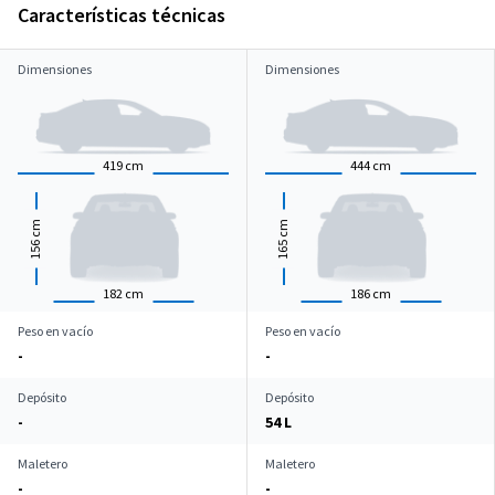
Características técnicas
Dimensiones
Dimensiones
419
cm
444
cm
cm
cm
156
165
182
cm
186
cm
Peso en vacío
Peso en vacío
-
-
Depósito
Depósito
-
54 L
Maletero
Maletero
-
-