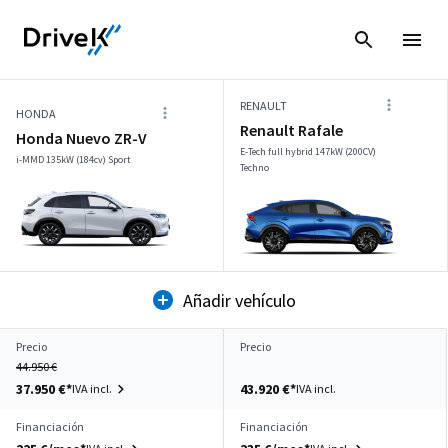
RENAULT
HONDA
Renault Rafale
Honda Nuevo ZR-V
E-Tech full hybrid 147kW (200CV)
i-MMD 135kW (184cv) Sport
Techno
Añadir vehículo
Precio
Precio
44.950 €
37.950 €*
43.920 €*
IVA incl.
IVA incl.
Financiación
Financiación