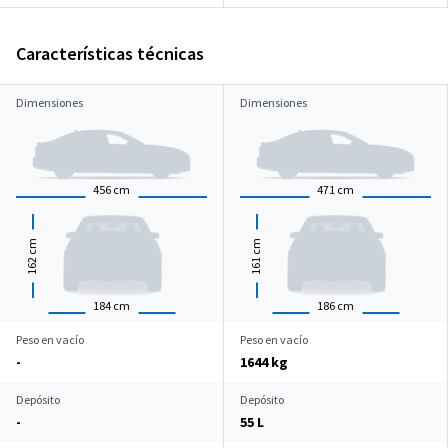
Características técnicas
Dimensiones
Dimensiones
456
cm
471
cm
cm
cm
162
161
184
cm
186
cm
Peso en vacío
Peso en vacío
-
1644 kg
Depósito
Depósito
-
55 L