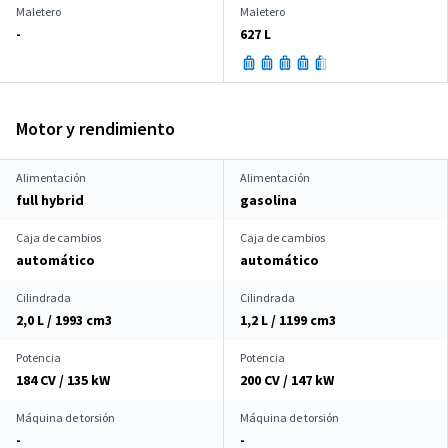
Maletero
Maletero
-
627 L
Motor y rendimiento
Alimentación
Alimentación
full hybrid
gasolina
Caja de cambios
Caja de cambios
automático
automático
Cilindrada
Cilindrada
2,0 L / 1993 cm
3
1,2 L / 1199 cm
3
Potencia
Potencia
184 CV / 135 kW
200 CV / 147 kW
Máquina de torsión
Máquina de torsión
-
-