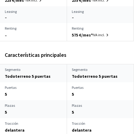
225 €/mes*
235 €/mes*
IVA incl.
IVA incl.
Leasing
Leasing
–
–
Renting
Renting
575 €/mes*
IVA incl.
–
Características principales
Segmento
Segmento
Todoterreno 5 puertas
Todoterreno 5 puertas
Puertas
Puertas
5
5
Plazas
Plazas
5
5
Tracción
Tracción
delantera
delantera