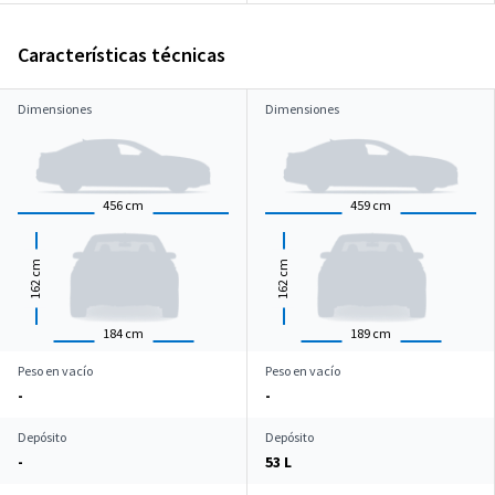
Características técnicas
Dimensiones
Dimensiones
456
cm
459
cm
cm
cm
162
162
184
cm
189
cm
Peso en vacío
Peso en vacío
-
-
Depósito
Depósito
-
53 L