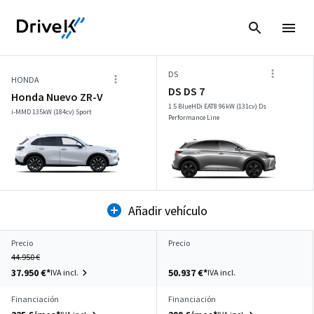
DS
HONDA
DS DS 7
Honda Nuevo ZR-V
1.5 BlueHDi EAT8 96kW (131cv) Ds
i-MMD 135kW (184cv) Sport
Performance Line
Añadir vehículo
Precio
Precio
44.950 €
37.950 €*
50.937 €*
IVA incl.
IVA incl.
Financiación
Financiación