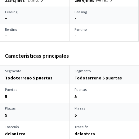
225 €/mes*
299 €/mes*
IVA incl.
IVA incl.
Leasing
Leasing
–
–
Renting
Renting
–
–
Características principales
Segmento
Segmento
Todoterreno 5 puertas
Todoterreno 5 puertas
Puertas
Puertas
5
5
Plazas
Plazas
5
5
Tracción
Tracción
delantera
delantera