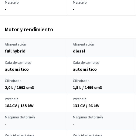
Maletero
Maletero
-
-
Motor y rendimiento
Alimentación
Alimentación
full hybrid
diesel
Caja de cambios
Caja de cambios
automático
automático
Cilindrada
Cilindrada
2,0 L / 1993 cm
3
1,5 L / 1499 cm
3
Potencia
Potencia
184 CV / 135 kW
131 CV / 96 kW
Máquina de torsión
Máquina de torsión
-
-
Velocidad máxima
Velocidad máxima