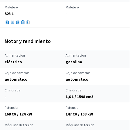
Maletero
Maletero
523 L
-
Motor y rendimiento
Alimentación
Alimentación
eléctrico
gasolina
Caja de cambios
Caja de cambios
automático
automático
Cilindrada
Cilindrada
-
1,6 L / 1598 cm
3
Potencia
Potencia
168 CV / 124 kW
147 CV / 108 kW
Máquina de torsión
Máquina de torsión