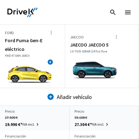
FORD
JAECOO
Ford Puma Gen-E
JAECOO JAECOO 5
eléctrico
1.6 T-GDi 108kW (147cv) Pure
FWD 47 kWh 168CV
Añadir vehículo
Precio
Precio
27.500 €
35.108 €
19.990 €*
27.304 €*
IVA incl.
IVA incl.
Financiación
Financiación