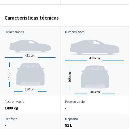
Características técnicas
Dimensiones
Dimensiones
421
cm
438
cm
cm
cm
155
165
180
cm
186
cm
Peso en vacío
Peso en vacío
1488 kg
-
Depósito
Depósito
-
51 L