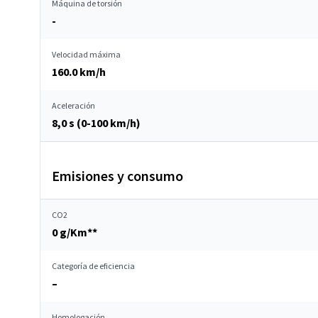
Máquina de torsión
-
Velocidad máxima
160.0 km/h
Aceleración
8,0 s (0-100 km/h)
Emisiones y consumo
CO2
0 g/Km**
Categoría de eficiencia
–
Homologación