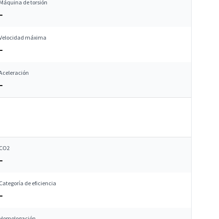
Máquina de torsión
–
Velocidad máxima
–
Aceleración
–
CO2
–
Categoría de eficiencia
–
Homologación