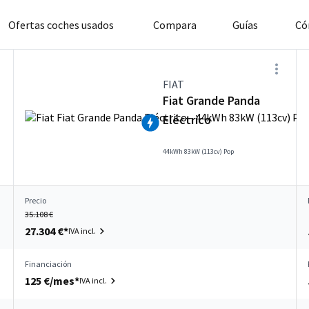
Ofertas coches usados
Compara
Guías
Có
FIAT
Fiat Grande Panda
Eléctrico
44kWh 83kW (113cv) Pop
Precio
35.108 €
27.304 €*
IVA incl.
Financiación
125 €/mes*
IVA incl.