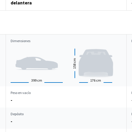
delantera
Dimensiones
cm
158
399
cm
176
cm
Peso en vacío
-
Depósito
-