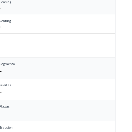
Leasing
–
Renting
–
Segmento
–
Puertas
–
Plazas
–
Tracción