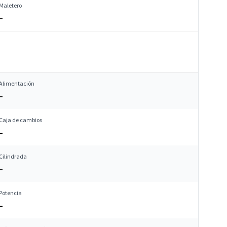
Maletero
–
Alimentación
–
Caja de cambios
–
Cilindrada
–
Potencia
–