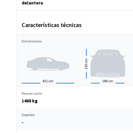
delantera
Características técnicas
Dimensiones
cm
155
421
cm
180
cm
Peso en vacío
1488 kg
Depósito
-