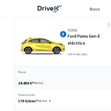
Busca
FORD
Ford Puma Gen-E
eléctrico
FWD 47 kWh 168CV
Precio
24.450 €*
IVA incl.
Financiación
179 €/mes*
IVA incl.