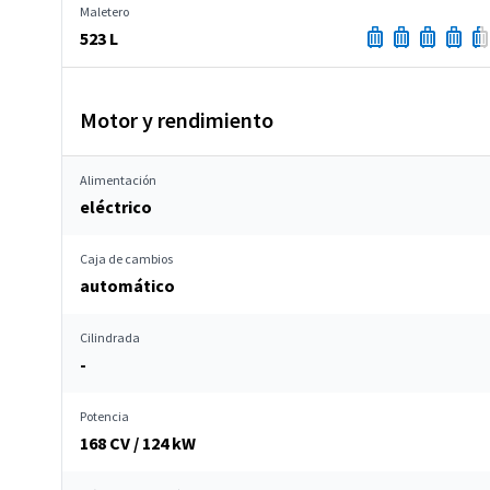
Maletero
523 L
Motor y rendimiento
Alimentación
eléctrico
Caja de cambios
automático
Cilindrada
-
Potencia
168 CV / 124 kW