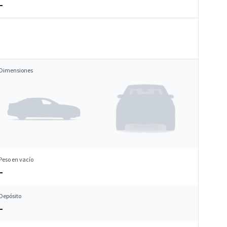
–
Dimensiones
Peso en vacío
–
Depósito
–