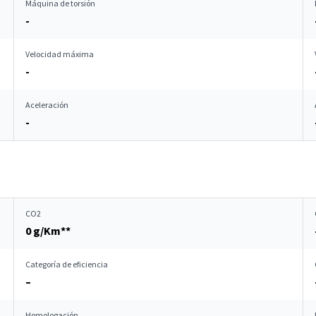
Máquina de torsión
-
Velocidad máxima
-
Aceleración
-
CO2
0 g/Km**
Categoría de eficiencia
–
Homologación