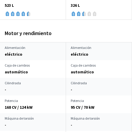
523 L
326 L
Motor y rendimiento
Alimentación
Alimentación
eléctrico
eléctrico
Caja de cambios
Caja de cambios
automático
automático
Cilindrada
Cilindrada
-
-
Potencia
Potencia
168 CV / 124 kW
95 CV / 70 kW
Máquina de torsión
Máquina de torsión
-
-