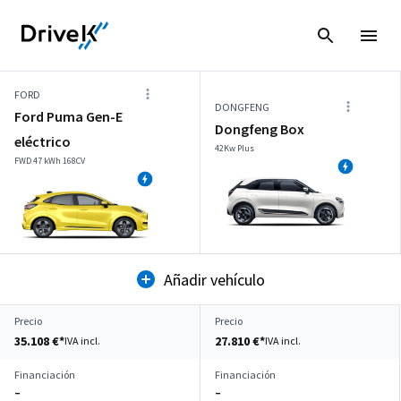
FORD
DONGFENG
Ford Puma Gen-E
Dongfeng Box
eléctrico
42Kw Plus
FWD 47 kWh 168CV
Añadir vehículo
Precio
Precio
35.108 €*
27.810 €*
IVA incl.
IVA incl.
Financiación
Financiación
–
–