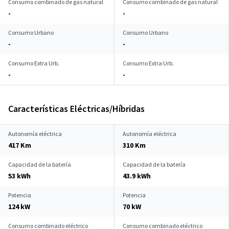
Consumo combinado de gas natural
Consumo combinado de gas natural
-
-
Consumo Urbano
Consumo Urbano
-
-
Consumo Extra Urb.
Consumo Extra Urb.
-
-
Características Eléctricas/Híbridas
Autonomía eléctrica
Autonomía eléctrica
417 Km
310 Km
Capacidad de la batería
Capacidad de la batería
53 kWh
43.9 kWh
Potencia
Potencia
124 kW
70 kW
Consumo combinado eléctrico
Consumo combinado eléctrico