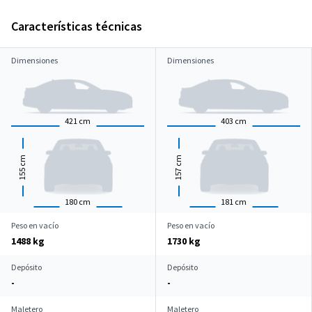
Características técnicas
Dimensiones
Dimensiones
421
cm
403
cm
cm
cm
155
157
180
cm
181
cm
Peso en vacío
Peso en vacío
1488 kg
1730 kg
Depósito
Depósito
-
-
Maletero
Maletero