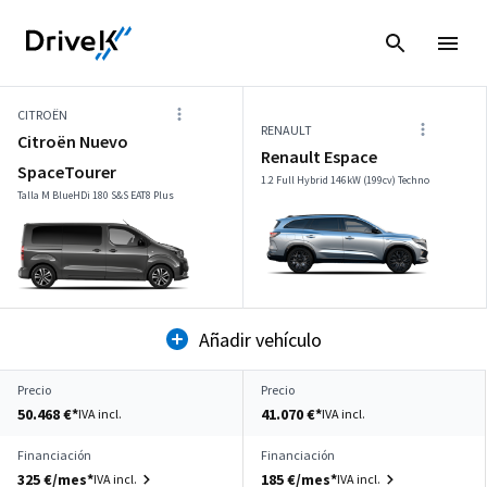
CITROËN
RENAULT
Citroën Nuevo
Renault Espace
SpaceTourer
1.2 Full Hybrid 146kW (199cv) Techno
Talla M BlueHDi 180 S&S EAT8 Plus
Añadir vehículo
Precio
Precio
50.468 €*
41.070 €*
IVA incl.
IVA incl.
Financiación
Financiación
325 €/mes*
185 €/mes*
IVA incl.
IVA incl.