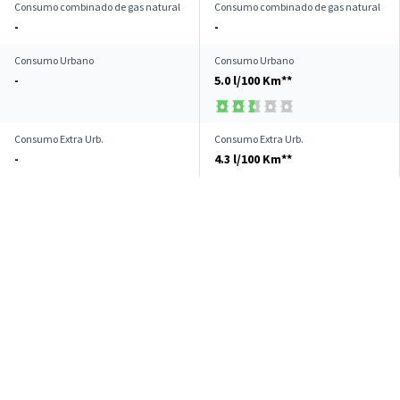
Consumo combinado de gas natural
Consumo combinado de gas natural
-
-
Consumo Urbano
Consumo Urbano
-
5.0 l/100 Km**
Consumo Extra Urb.
Consumo Extra Urb.
-
4.3 l/100 Km**