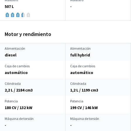
507 L
-
Motor y rendimiento
Alimentación
Alimentación
diesel
full hybrid
Caja de cambios
Caja de cambios
automático
automático
Cilindrada
Cilindrada
2,2 L / 2184 cm
3
1,2 L / 1199 cm
3
Potencia
Potencia
180 CV / 132 kW
199 CV / 146 kW
Máquina de torsión
Máquina de torsión
-
-