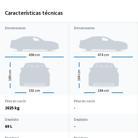
Características técnicas
Dimensiones
Dimensiones
498
cm
474
cm
cm
cm
189
164
192
cm
184
cm
Peso en vacío
Peso en vacío
2025 kg
-
Depósito
Depósito
69 L
-
Maletero
Maletero