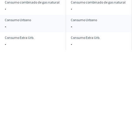
Consumo combinado de gas natural
Consumo combinado de gas natural
-
-
Consumo Urbano
Consumo Urbano
-
-
Consumo Extra Urb.
Consumo Extra Urb.
-
-