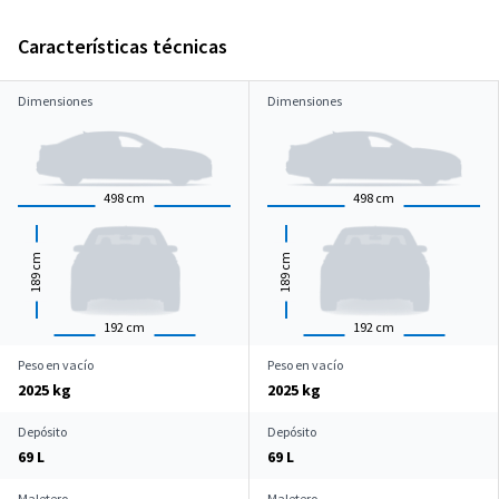
Características técnicas
Dimensiones
Dimensiones
498
cm
498
cm
cm
cm
189
189
192
cm
192
cm
Peso en vacío
Peso en vacío
2025 kg
2025 kg
Depósito
Depósito
69 L
69 L
Maletero
Maletero