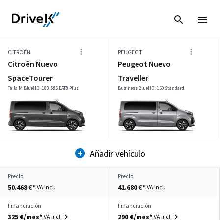
CITROËN
PEUGEOT
Citroën Nuevo
Peugeot Nuevo
SpaceTourer
Traveller
Talla M BlueHDi 180 S&S EAT8 Plus
Business BlueHDi 150 Standard
Añadir vehículo
Precio
Precio
50.468 €*
41.680 €*
IVA incl.
IVA incl.
Financiación
Financiación
325 €/mes*
290 €/mes*
IVA incl.
IVA incl.