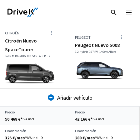
CITROËN
PEUGEOT
Citroën Nuevo
Peugeot Nuevo 5008
SpaceTourer
1.2 Hybrid 107kW (146cv) Allure
Talla M BlueHDi 180 S&S EAT8 Plus
Añadir vehículo
Precio
Precio
50.468 €*
42.166 €*
IVA incl.
IVA incl.
Financiación
Financiación
325 €/mes*
280 €/mes*
IVA incl.
IVA incl.