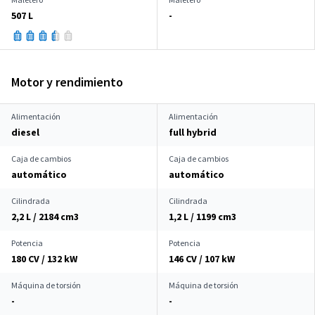
507 L
-
Motor y rendimiento
Alimentación
Alimentación
diesel
full hybrid
Caja de cambios
Caja de cambios
automático
automático
Cilindrada
Cilindrada
2,2 L / 2184 cm
3
1,2 L / 1199 cm
3
Potencia
Potencia
180 CV / 132 kW
146 CV / 107 kW
Máquina de torsión
Máquina de torsión
-
-