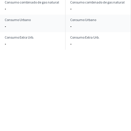
Consumo combinado de gas natural
Consumo combinado de gas natural
-
-
Consumo Urbano
Consumo Urbano
-
-
Consumo Extra Urb.
Consumo Extra Urb.
-
-