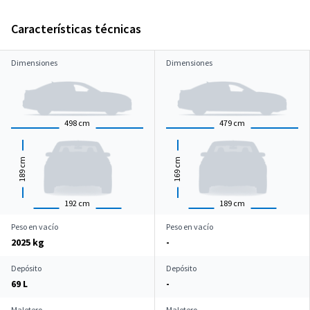
Características técnicas
Dimensiones
Dimensiones
498
cm
479
cm
cm
cm
189
169
192
cm
189
cm
Peso en vacío
Peso en vacío
2025 kg
-
Depósito
Depósito
69 L
-
Maletero
Maletero