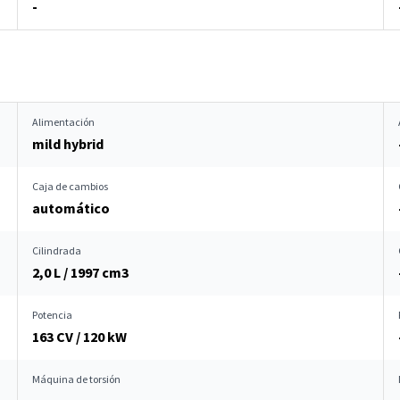
-
Alimentación
mild hybrid
Caja de cambios
automático
Cilindrada
2,0 L / 1997 cm
3
Potencia
163 CV / 120 kW
Máquina de torsión