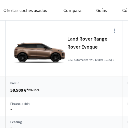
Ofertas coches usados
Compara
Guías
Có
Land Rover Range
Rover Evoque
D163 Automatico 4WD 120kW (163cv) S
Precio
59.500 €*
IVA incl.
Financiación
–
Leasing
–