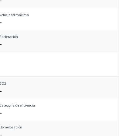
–
Velocidad máxima
–
Aceleración
–
CO2
–
Categoría de eficiencia
–
Homologación
–