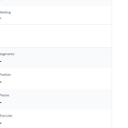
Renting
–
Segmento
–
Puertas
–
Plazas
–
Tracción
–