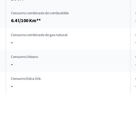
Consumo combinado de combustible
6.4 l/100 Km**
Consumo combinado de gas natural
-
Consumo Urbano
-
Consumo Extra Urb.
-