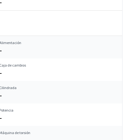
–
Alimentación
–
Caja de cambios
–
Cilindrada
–
Potencia
–
Máquina de torsión