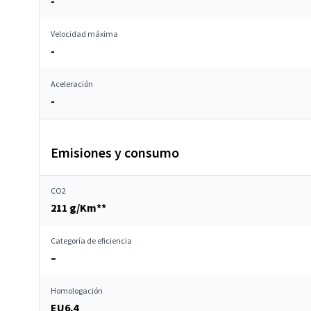
-
Velocidad máxima
-
Aceleración
-
Emisiones y consumo
CO2
211 g/Km**
Categoría de eficiencia
–
Homologación
EU6.4