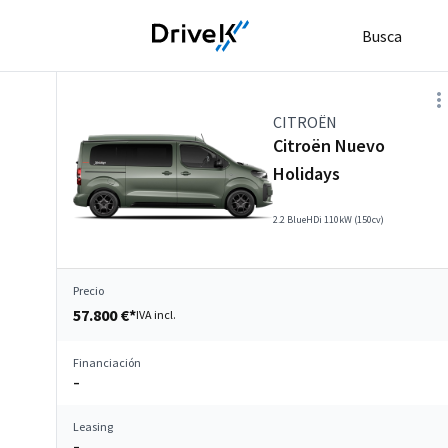
Busca
CITROËN
Citroën Nuevo
Holidays
2.2 BlueHDi 110kW (150cv)
Precio
57.800 €*
IVA incl.
Financiación
–
Leasing
–