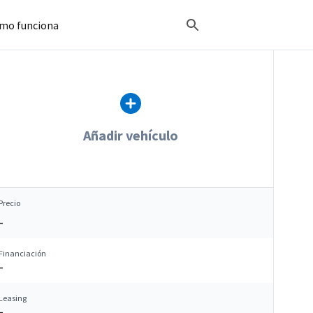
mo funciona
Añadir vehículo
Precio
–
Financiación
–
Leasing
–