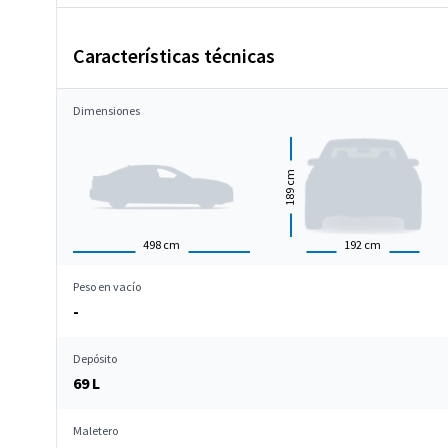
Características técnicas
Dimensiones
cm
189
498
cm
192
cm
Peso en vacío
-
Depósito
69 L
Maletero