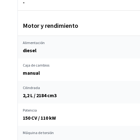
-
Motor y rendimiento
Alimentación
diesel
Caja de cambios
manual
Cilindrada
2,2 L / 2184 cm
3
Potencia
150 CV / 110 kW
Máquina de torsión