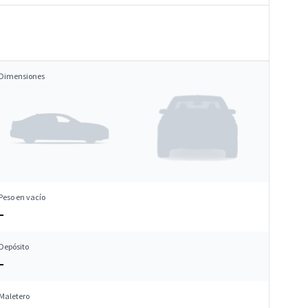
Dimensiones
Peso en vacío
–
Depósito
–
Maletero