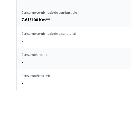
Consumo combinado de combustible
7.6 l/100 Km**
Consumo combinado de gas natural
-
Consumo Urbano
-
Consumo Extra Urb.
-