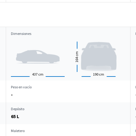
Dimensiones
cm
164
437
cm
190
cm
Peso en vacío
-
Depósito
65 L
Maletero