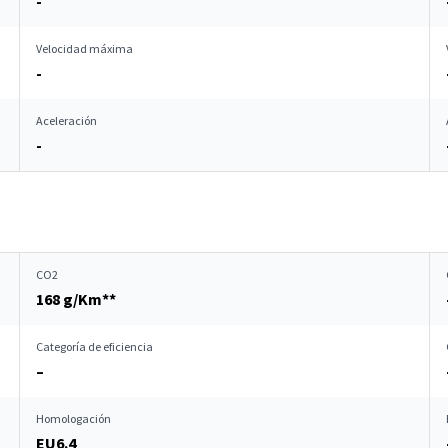
-
Velocidad máxima
-
Aceleración
-
CO2
168 g/Km**
Categoría de eficiencia
–
Homologación
EU6.4