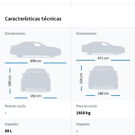
Características técnicas
Dimensiones
Dimensiones
471
cm
498
cm
cm
cm
159
189
188
cm
192
cm
Peso en vacío
Peso en vacío
-
1918 kg
Depósito
Depósito
69 L
-