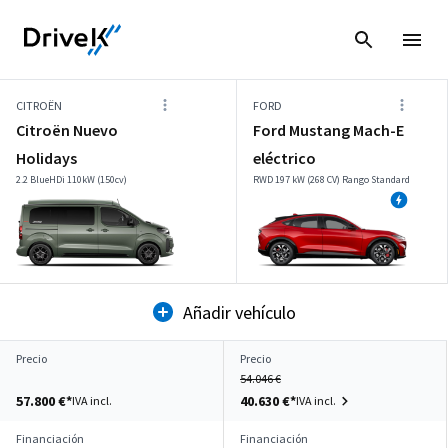
CITROËN
FORD
Citroën Nuevo
Ford Mustang Mach-E
Holidays
eléctrico
2.2 BlueHDi 110kW (150cv)
RWD 197 kW (268 CV) Rango Standard
Añadir vehículo
Precio
Precio
54.046 €
57.800 €*
40.630 €*
IVA incl.
IVA incl.
Financiación
Financiación