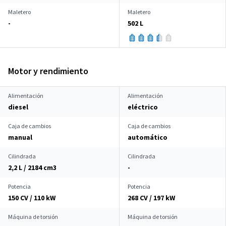
Maletero
Maletero
-
502 L
Motor y rendimiento
Alimentación
Alimentación
diesel
eléctrico
Caja de cambios
Caja de cambios
manual
automático
Cilindrada
Cilindrada
2,2 L / 2184 cm
3
-
Potencia
Potencia
150 CV / 110 kW
268 CV / 197 kW
Máquina de torsión
Máquina de torsión