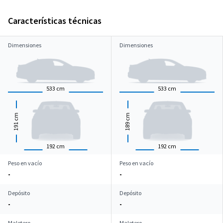
Características técnicas
Dimensiones
Dimensiones
533
cm
533
cm
cm
cm
191
189
192
cm
192
cm
Peso en vacío
Peso en vacío
-
-
Depósito
Depósito
-
-
Maletero
Maletero