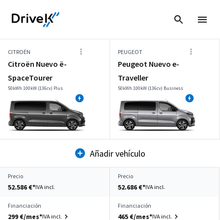
CITROËN
PEUGEOT
Citroën Nuevo ë-
Peugeot Nuevo e-
SpaceTourer
Traveller
50kWh 100kW (136cv) Plus
50kWh 100kW (136cv) Business
Añadir vehículo
Precio
Precio
52.586 €*
52.686 €*
IVA incl.
IVA incl.
Financiación
Financiación
299 €/mes*
465 €/mes*
IVA incl.
IVA incl.