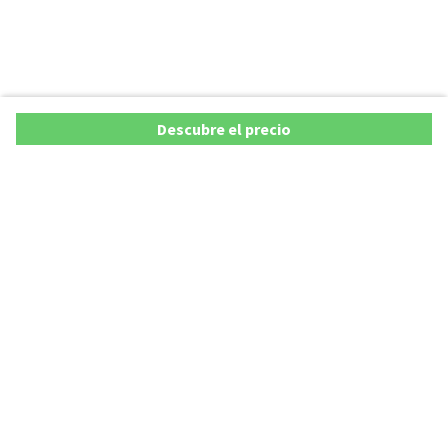
Descubre el precio
Ofertas
Lista precios de coches 2025
Promociones de coches