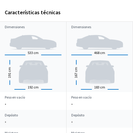
Características técnicas
Dimensiones
Dimensiones
533
cm
468
cm
cm
cm
191
167
192
cm
183
cm
Peso en vacío
Peso en vacío
-
-
Depósito
Depósito
-
-
Maletero
Maletero