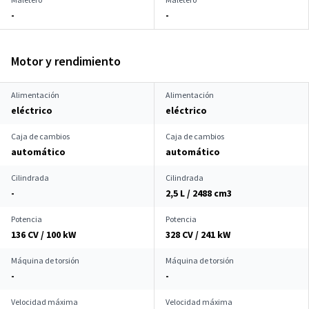
-
-
Motor y rendimiento
Alimentación
Alimentación
eléctrico
eléctrico
Caja de cambios
Caja de cambios
automático
automático
Cilindrada
Cilindrada
-
2,5 L / 2488 cm
3
Potencia
Potencia
136 CV / 100 kW
328 CV / 241 kW
Máquina de torsión
Máquina de torsión
-
-
Velocidad máxima
Velocidad máxima