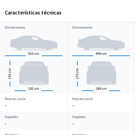
Características técnicas
Dimensiones
Dimensiones
533
cm
499
cm
cm
cm
191
170
192
cm
189
cm
Peso en vacío
Peso en vacío
-
-
Depósito
Depósito
-
-
Maletero
Maletero