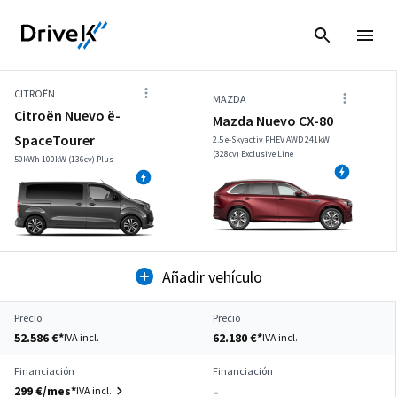
CITROËN
MAZDA
Citroën Nuevo ë-
Mazda Nuevo CX-80
SpaceTourer
2.5 e-Skyactiv PHEV AWD 241kW
(328cv) Exclusive Line
50kWh 100kW (136cv) Plus
Añadir vehículo
Precio
Precio
52.586 €*
62.180 €*
IVA incl.
IVA incl.
Financiación
Financiación
299 €/mes*
IVA incl.
–