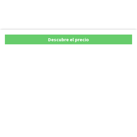
Descubre el precio
Ofertas
Lista precios de coches 2025
Promociones de coches