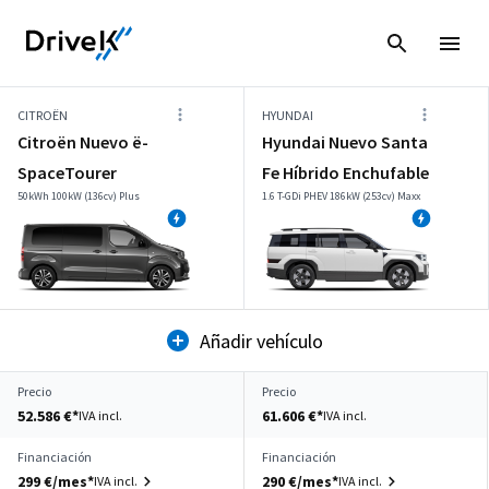
CITROËN
HYUNDAI
Citroën Nuevo ë-
Hyundai Nuevo Santa
SpaceTourer
Fe Híbrido Enchufable
50kWh 100kW (136cv) Plus
1.6 T-GDi PHEV 186kW (253cv) Maxx
Añadir vehículo
Precio
Precio
52.586 €*
61.606 €*
IVA incl.
IVA incl.
Financiación
Financiación
299 €/mes*
290 €/mes*
IVA incl.
IVA incl.