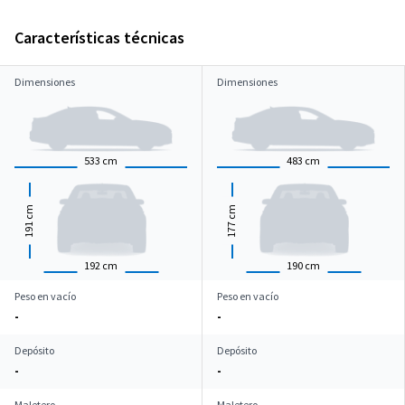
Características técnicas
Dimensiones
Dimensiones
533
cm
483
cm
cm
cm
191
177
192
cm
190
cm
Peso en vacío
Peso en vacío
-
-
Depósito
Depósito
-
-
Maletero
Maletero