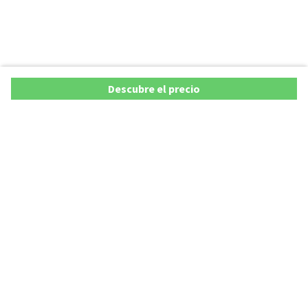
Descubre el precio
Ofertas
Lista precios de coches 2025
Promociones de coches