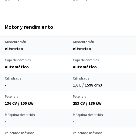
-
-
Motor y rendimiento
Alimentación
Alimentación
eléctrico
eléctrico
Caja de cambios
Caja de cambios
automático
automático
Cilindrada
Cilindrada
-
1,6 L / 1598 cm
3
Potencia
Potencia
136 CV / 100 kW
253 CV / 186 kW
Máquina de torsión
Máquina de torsión
-
-
Velocidad máxima
Velocidad máxima