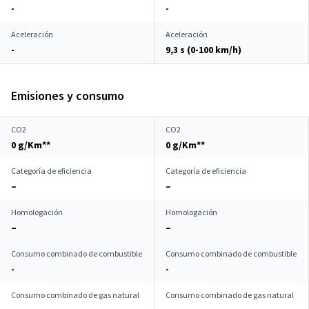
-
-
Aceleración
Aceleración
-
9,3 s (0-100 km/h)
Emisiones y consumo
CO2
CO2
0 g/Km**
0 g/Km**
Categoría de eficiencia
Categoría de eficiencia
–
–
Homologación
Homologación
–
–
Consumo combinado de combustible
Consumo combinado de combustible
-
-
Consumo combinado de gas natural
Consumo combinado de gas natural