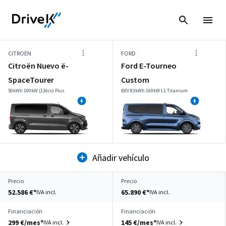
CITROËN
FORD
Citroën Nuevo ë-
Ford E-Tourneo
SpaceTourer
Custom
50kWh 100kW (136cv) Plus
BEV 83kWh 160kW L1 Titanium
Añadir vehículo
Precio
Precio
52.586 €*
65.890 €*
IVA incl.
IVA incl.
Financiación
Financiación
299 €/mes*
145 €/mes*
IVA incl.
IVA incl.