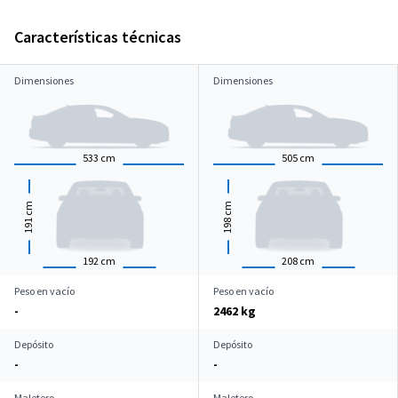
Características técnicas
Dimensiones
Dimensiones
533
cm
505
cm
cm
cm
191
198
192
cm
208
cm
Peso en vacío
Peso en vacío
-
2462 kg
Depósito
Depósito
-
-
Maletero
Maletero