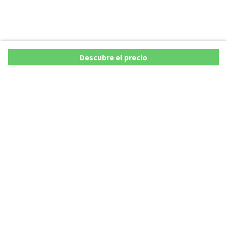
Descubre el precio
Ofertas
Lista precios de coches 2025
Promociones de coches
Lista precios de coches hasta los 20.000 €