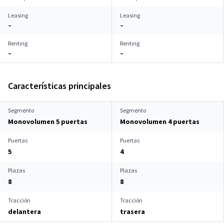
Leasing
Leasing
–
–
Renting
Renting
–
–
Características principales
Segmento
Segmento
Monovolumen 5 puertas
Monovolumen 4 puertas
Puertas
Puertas
5
4
Plazas
Plazas
8
8
Tracción
Tracción
delantera
trasera