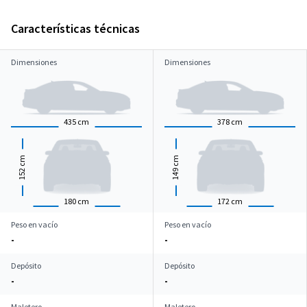
Características técnicas
Dimensiones
Dimensiones
435
cm
378
cm
cm
cm
152
149
180
cm
172
cm
Peso en vacío
Peso en vacío
-
-
Depósito
Depósito
-
-
Maletero
Maletero