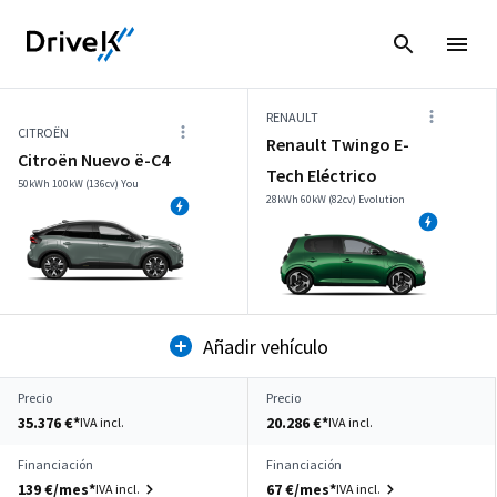
RENAULT
CITROËN
Renault Twingo E-
Citroën Nuevo ë-C4
Tech Eléctrico
50kWh 100kW (136cv) You
28kWh 60kW (82cv) Evolution
Añadir vehículo
Precio
Precio
35.376 €*
20.286 €*
IVA incl.
IVA incl.
Financiación
Financiación
139 €/mes*
67 €/mes*
IVA incl.
IVA incl.