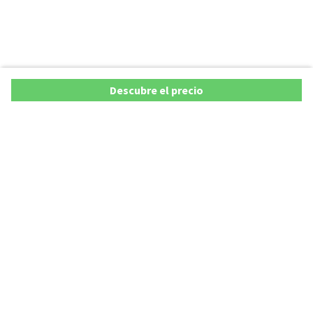
Descubre el precio
Ofertas
Lista precios de coches 2025
Promociones de coches