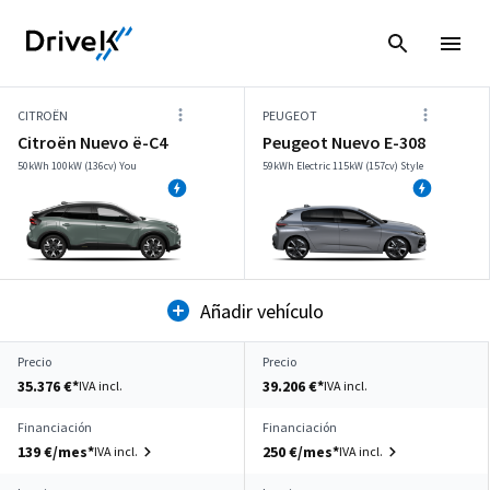
CITROËN
PEUGEOT
Citroën Nuevo ë-C4
Peugeot Nuevo E-308
50kWh 100kW (136cv) You
59kWh Electric 115kW (157cv) Style
Añadir vehículo
Precio
Precio
35.376 €*
39.206 €*
IVA incl.
IVA incl.
Financiación
Financiación
139 €/mes*
250 €/mes*
IVA incl.
IVA incl.