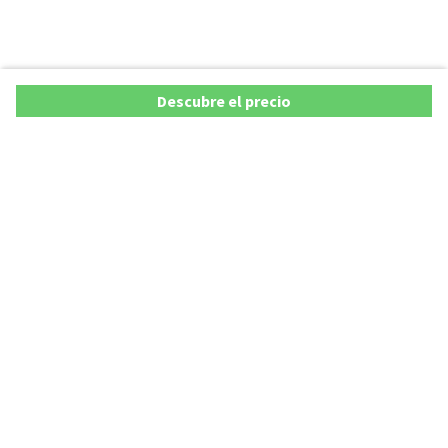
Descubre el precio
Ofertas
Lista precios de coches 2025
Promociones de coches
Lista precios de coches hasta los 20.000 €