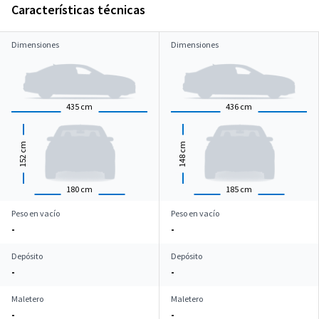
Características técnicas
Dimensiones
Dimensiones
435
cm
436
cm
cm
cm
152
148
180
cm
185
cm
Peso en vacío
Peso en vacío
-
-
Depósito
Depósito
-
-
Maletero
Maletero
-
-