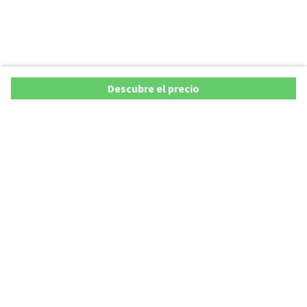
Descubre el precio
Ofertas
Lista precios de coches 2025
Promociones de coches