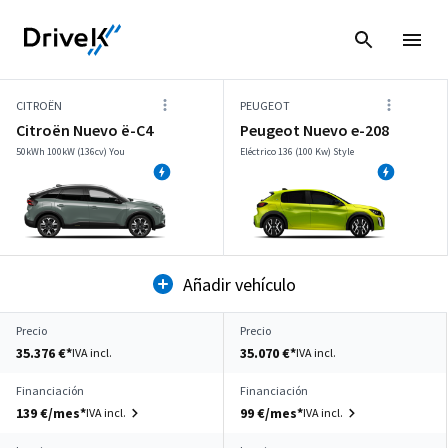
CITROËN
PEUGEOT
Citroën Nuevo ë-C4
Peugeot Nuevo e-208
50kWh 100kW (136cv) You
Eléctrico 136 (100 Kw) Style
Añadir vehículo
Precio
Precio
35.376 €*
35.070 €*
IVA incl.
IVA incl.
Financiación
Financiación
139 €/mes*
99 €/mes*
IVA incl.
IVA incl.