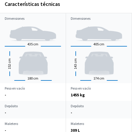
Características técnicas
Dimensiones
Dimensiones
435
cm
405
cm
cm
cm
152
143
180
cm
174
cm
Peso en vacío
Peso en vacío
-
1455 kg
Depósito
Depósito
-
-
Maletero
Maletero
-
309 L